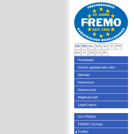
DE
EN
NL
DA
SV
FI
FR
NO
IT
ES
CZ
PL
Homepage
Senast uppdaterade sidor
Sitemap
Impressum
Datenschutz
Mitgliedschaft
Login/Logout
Om FREMO
FREMO i Europa
Treffen