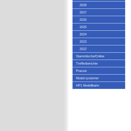
2028
2027
2026
2025
2024
2023
2022
Stammtische/Online
Treffenberichte
Praxsis
Modul systemer
HP1 Modellbahn