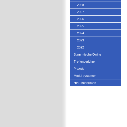
2028
2027
2026
2025
2024
2023
2022
Stammtische/Online
Treffenberichte
Praxsis
Modul systemer
HP1 Modellbahn