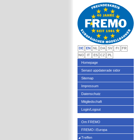
DE
EN
NL
DA
SV
FI
FR
NO
IT
ES
CZ
PL
Homepage
Senast uppdaterade sidor
Sitemap
Impressum
Datenschutz
Mitgliedschaft
Login/Logout
Om FREMO
FREMO i Europa
Treffen