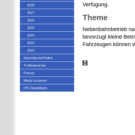
Verfügung.
2028
2027
Theme
2026
2025
Nebenbahnbetrieb na
2024
bevorzugt kleine Betr
2023
Fahrzeugen können w
2022
Stammtische/Online
Treffenberichte
Praxsis
Modul systemer
HP1 Modellbahn