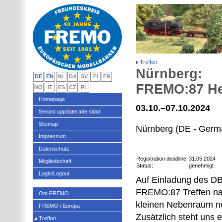
Treffen
Nürnberg:
DE
EN
NL
DA
SV
FI
FR
FREMO:87 He
NO
IT
ES
CZ
PL
Homepage
03.10.–07.10.2024
Senast uppdaterade sidor
Sitemap
Nürnberg (DE - Germ
Impressum
Datenschutz
Registration deadline:
31.05.2024
Mitgliedschaft
Status:
genehmigt
Login/Logout
Auf Einladung des D
FREMO:87 Treffen nac
Om FREMO
kleinen Nebenraum ne
FREMO i Europa
Zusätzlich steht uns 
Treffen