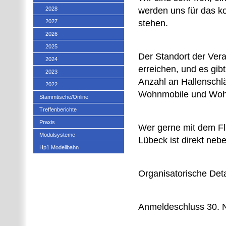
2028
werden uns für das k
2027
stehen.
2026
2025
Der Standort der Vera
2024
erreichen, und es gib
2023
Anzahl an Hallenschläf
2022
Wohnmobile und Wo
Stammtische/Online
Treffenberichte
Praxis
Wer gerne mit dem Fl
Modulsysteme
Lübeck ist direkt nebe
Hp1 Modellbahn
Organisatorische Deta
Anmeldeschluss 30. 