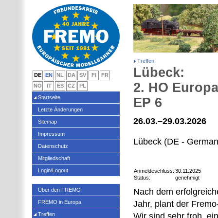
Treffen
Lübeck:
DE
EN
NL
DA
SV
FI
FR
2. HO Europa
NO
IT
ES
CZ
PL
Startseite
EP 6
Letzte Änderungen
26.03.–29.03.2026
Sitemap
Impressum
Lübeck (DE - German
Datenschutz
Mitgliedschaft
Login/Logout
Anmeldeschluss:
30.11.2025
Status:
genehmigt
Über den FREMO
Nach dem erfolgreiche
FREMO in Europa
Jahr, plant der Fremo
Treffen
Wir sind sehr froh, e