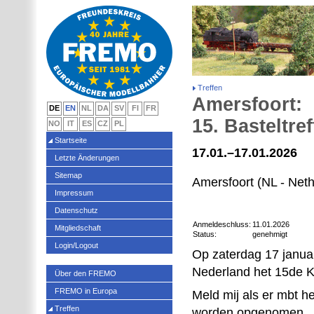
Treffen
Amersfoort:
DE
EN
NL
DA
SV
FI
FR
15. Basteltre
NO
IT
ES
CZ
PL
Startseite
17.01.–17.01.2026
Letzte Änderungen
Sitemap
Amersfoort (NL - Neth
Impressum
Datenschutz
Anmeldeschluss:
11.01.2026
Mitgliedschaft
Status:
genehmigt
Login/Logout
Op zaterdag 17 janua
Nederland het 15de Kn
Über den FREMO
FREMO in Europa
Meld mij als er mbt he
Treffen
worden opgenomen.