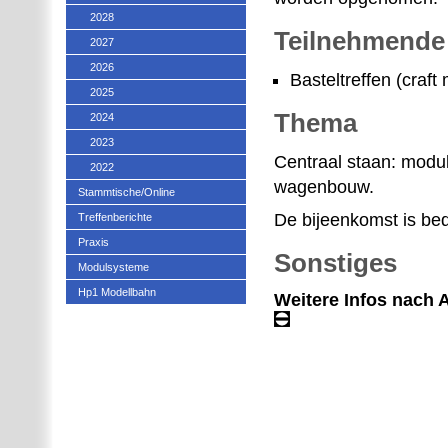
2028
Teilnehmende
2027
2026
Basteltreffen (craft 
2025
Thema
2024
2023
Centraal staan: modu
2022
wagenbouw.
Stammtische/Online
De bijeenkomst is bed
Treffenberichte
Praxis
Sonstiges
Modulsysteme
Hp1 Modellbahn
Weitere Infos nach