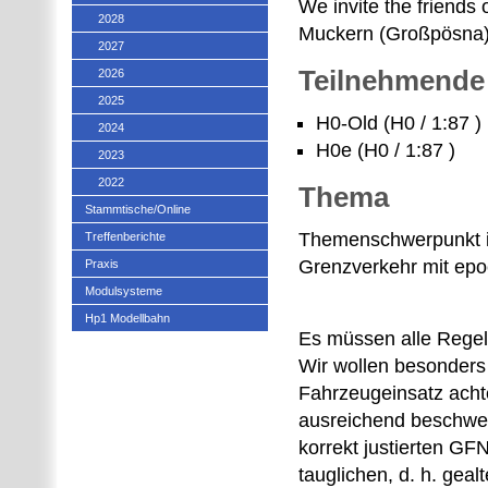
We invite the friends 
2028
Muckern (Großpösna) 
2027
Teilnehmende
2026
2025
H0-Old (H0 / 1:87 )
2024
H0e (H0 / 1:87 )
2023
2022
Thema
Stammtische/Online
Themenschwerpunkt is
Treffenberichte
Grenzverkehr mit ep
Praxis
Modulsysteme
Hp1 Modellbahn
Es müssen alle Regel
Wir wollen besonders 
Fahrzeugeinsatz acht
ausreichend beschwer
korrekt justierten G
tauglichen, d. h. gea