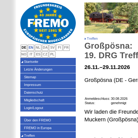
Treffen
Großpösna:
DE
EN
NL
DA
SV
FI
FR
19. DRG Tref
NO
IT
ES
CZ
PL
Startseite
26.11.–29.11.2026
Letzte Änderungen
Sitemap
Großpösna (DE - Ge
Impressum
Datenschutz
Anmeldeschluss:
30.08.2026
Mitgliedschaft
Status:
genehmigt
Login/Logout
Wir laden die Freund
Muckern (Großpösna) 
Über den FREMO
FREMO in Europa
Treffen