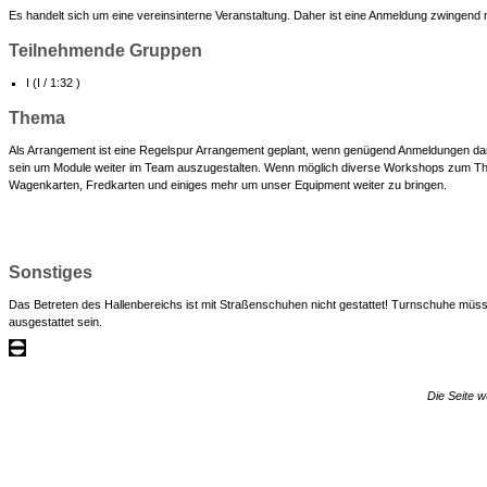
Es handelt sich um eine vereinsinterne Veranstaltung. Daher ist eine Anmeldung zwingend 
Teilnehmende Gruppen
I (I / 1:32 )
Thema
Als Arrangement ist eine Regelspur Arrangement geplant, wenn genügend Anmeldungen dan
sein um Module weiter im Team auszugestalten. Wenn möglich diverse Workshops zum T
Wagenkarten, Fredkarten und einiges mehr um unser Equipment weiter zu bringen.
Sonstiges
Das Betreten des Hallenbereichs ist mit Straßenschuhen nicht gestattet! Turnschuhe müsse
ausgestattet sein.
Die Seite w