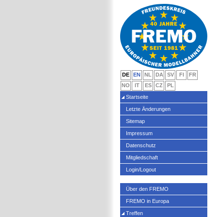
DE
EN
NL
DA
SV
FI
FR
NO
IT
ES
CZ
PL
Startseite
Letzte Änderungen
Sitemap
Impressum
Datenschutz
Mitgliedschaft
Login/Logout
Über den FREMO
FREMO in Europa
Treffen