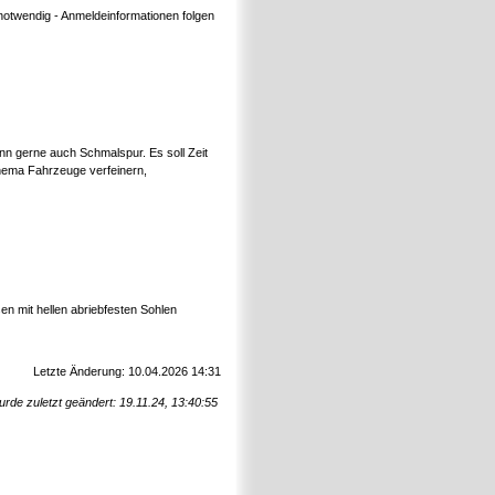
notwendig - Anmeldeinformationen folgen
n gerne auch Schmalspur. Es soll Zeit
hema Fahrzeuge verfeinern,
n mit hellen abriebfesten Sohlen
Letzte Änderung: 10.04.2026 14:31
urde zuletzt geändert: 19.11.24, 13:40:55