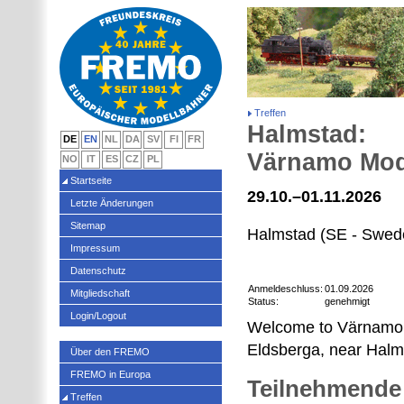
Treffen
Halmstad:
DE
EN
NL
DA
SV
FI
FR
Värnamo Mod
NO
IT
ES
CZ
PL
Startseite
29.10.–01.11.2026
Letzte Änderungen
Sitemap
Halmstad (SE - Swed
Impressum
Datenschutz
Anmeldeschluss:
01.09.2026
Mitgliedschaft
Status:
genehmigt
Login/Logout
Welcome to Värnamo 
Eldsberga, near Halm
Über den FREMO
FREMO in Europa
Teilnehmende
Treffen