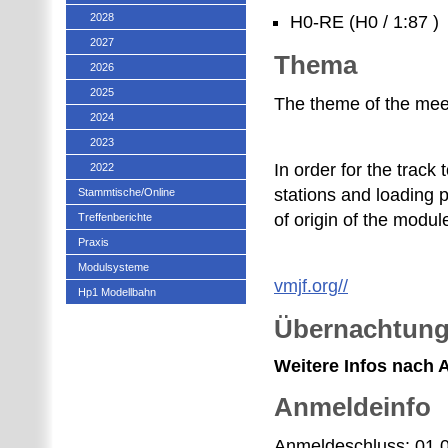
2028
H0-RE (H0 / 1:87 )
2027
Thema
2026
2025
The theme of the meet
2024
2023
In order for the track
2022
stations and loading p
Stammtische/Online
of origin of the modul
Treffenberichte
Praxis
Modulsysteme
vmjf.org//
Hp1 Modellbahn
Übernachtun
Weitere Infos nach
Anmeldeinfo
Anmeldeschluss: 01.