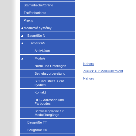
Stammtische/Online
Treffenberichte
Praxis
Modulové systémy
Baugröße N
americaN
Aktivitäten
Module
Nahoru
Norm und Unterlagen
Zurück zur Modulübersicht
Betriebsvorbereitung
Nahoru
SIG industries + car
system
Kontakt
DCC-Adressen und
Farbcodes
Schwellenplatine für
Modulübergänge
Baugröße TT
Baugröße H0