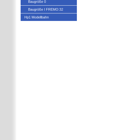
Baugröße 0
Baugröße I FREMO:32
Hp1 Modellbahn