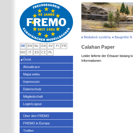
Modulové systémy
Baugröße N
DE
EN
NL
DA
SV
FI
FR
Calahan Paper
NO
IT
ES
CZ
PL
Leider lieferte der Erbauer bislang 
Úvod
Informationen.
Aktualizace
Mapa webu
Impressum
Datenschutz
Mitgliedschaft
Login/Logout
Über den FREMO
FREMO in Europa
Treffen