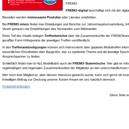
FREMO.
FREMO-digital
beschäftigt sich mit der dig
Bisweilen werden
interessante Produkte
oder Literatur empfohlen.
Bei
FREMO-intern
findet man Einladungen und Berichte zur Jahreshauptversammlung, In
Verein genauso wie Empfehlungen des Vorstandes zum Miteinander.
Einen Teil des Inhalts belegen
Treffenberichte
über die Zusammenkünfte der FREMOikaner. 
geraffter Form Höhepunkte der jeweiligen Treffen veröffentlicht.
In den
Treffenankündigungen
können sich Interessierte über geplante Modultreffen inform
wesentlichen Einzelheiten über Baugröße, das zu spielende Thema und die jeweilige Epoc
Ansprechpartner zu finden.
Schließlich findet man in Hp1 Modellbahn auch die
FREMO-Stammtische
. Hier gibt es I
regelmäßigen und regionalen Zusammenkünften der Mitglieder an den unterschiedlichsten 
Wer noch kein Mitglied ist, aber dessen Interesse geweckt wurde, kann sich gerne ein kos
freiwilligen Beitrag zur Deckung unserer Kosten freuen wir uns natürlich dennoch.
Probeheft Anfordern
Diese Seite w