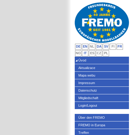
DE
EN
NL
DA
SV
FI
FR
NO
IT
ES
CZ
PL
Úvod
Aktualizace
Mapa webu
Impressum
Datenschutz
Mitgliedschaft
Login/Logout
Über den FREMO
FREMO in Europa
Treffen