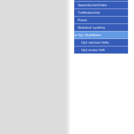
Stammtische/Online
Treffenberichte
Praxis
Modulové systémy
Hp1 Modellbahn
Hp1-nächste Hefte
Hp1-erstes Heft