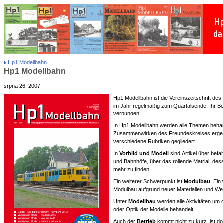
Hp1 Modellbahn
Hp1 Modellbahn
srpna 26, 2007
Hp1 Modellbahn ist die Vereinszeitschrift de
im Jahr regelmäßig zum Quartalsende. Ihr Be
verbunden.
In Hp1 Modellbahn werden alle Themen behand
Zusammenwirken des Freundeskreises ergeb
verschiedene Rubriken gegliedert.
In
Vorbild und Modell
sind Artikel über befa
und Bahnhöfe, über das rollende Matrial, de
mehr zu finden.
Ein weiterer Schwerpunkt ist
Modulbau
. Ein
Modulbau aufgrund neuer Materialien und Wer
Unter
Modellbau
werden alle Aktivitäten um
oder Optik der Modelle behandelt.
Auch der
Betrieb
kommt nicht zu kurz, ist d