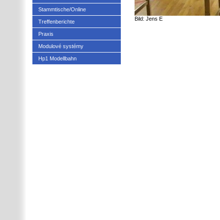
Stammtische/Online
Bild: Jens E
Treffenberichte
Praxis
Modulové systémy
Hp1 Modellbahn