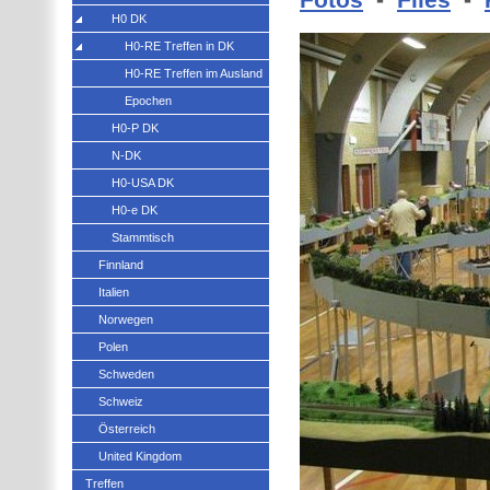
H0 DK
H0-RE Treffen in DK
H0-RE Treffen im Ausland
Epochen
H0-P DK
N-DK
H0-USA DK
H0-e DK
Stammtisch
Finnland
Italien
Norwegen
Polen
Schweden
Schweiz
Österreich
United Kingdom
Treffen