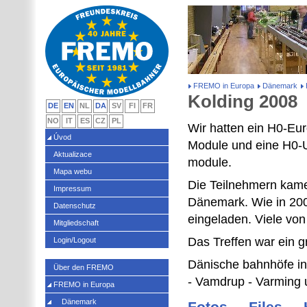
FREMO in Europa
Dänemark
Kolding 2008
DE
EN
NL
DA
SV
FI
FR
NO
IT
ES
CZ
PL
Wir hatten ein H0-Eu
Úvod
Module und eine H0-U
Aktualizace
module.
Mapa webu
Die Teilnehmern kam
Impressum
Dänemark. Wie in 2005
Datenschutz
eingeladen. Viele von
Mitgliedschaft
Das Treffen war ein gr
Login/Logout
Dänische bahnhöfe in
Über den FREMO
- Vamdrup - Varming 
FREMO in Europa
Dänemark
Fotos
-
Files
-