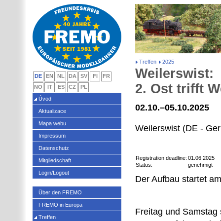
Treffen
2025
Weilerswist:
DE
EN
NL
DA
SV
FI
FR
2. Ost trifft 
NO
IT
ES
CZ
PL
Úvod
02.10.–05.10.2025
Aktualizace
Mapa webu
Weilerswist (DE - Ge
Impressum
Datenschutz
Registration deadline:
01.06.2025
Mitgliedschaft
Status:
genehmigt
Login/Logout
Der Aufbau startet am
Über den FREMO
FREMO in Europa
Freitag und Samstag s
Treffen