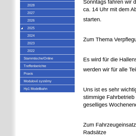
Sonntags fahren wir 
2028
ca. 14 Uhr mit dem A
2027
starten.
2026
2025
2024
Zum Thema Verpflegu
2023
2022
Stammtische/Online
Es wird für die Halle
Treffenberichte
werden wir für alle T
Praxis
Modulové systémy
Uns ist es sehr wicht
Hp1 Modellbahn
stimmige Fahrbetrieb 
geselliges Wochenend
Zum Fahrzeugeinsatz
Radsätze