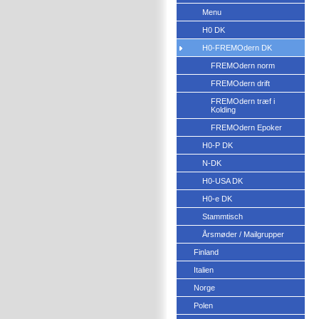
Menu
H0 DK
H0-FREMOdern DK
FREMOdern norm
FREMOdern drift
FREMOdern træf i
Kolding
FREMOdern Epoker
H0-P DK
N-DK
H0-USA DK
H0-e DK
Stammtisch
Årsmøder / Mailgrupper
Finland
Italien
Norge
Polen