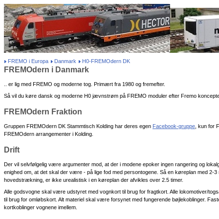
FREMO i Europa
Danmark
H0-FREMOdern DK
FREMOdern i Danmark
.. er lig med FREMO og moderne tog. Primært fra 1980 og fremefter.
Så vil du køre dansk og moderne H0 jævnstrøm på FREMO moduler efter Fremo konceptet, 
FREMOdern Fraktion
Gruppen FREMOdern DK Stammtisch Kolding har deres egen
Facebook-gruppe
, kun for
FREMOdern arrangementer i Kolding.
Drift
Der vil selvfølgelig være argumenter mod, at der i modene epoker ingen rangering og lokal
enighed om, at det skal der være - på lige fod med persontogene. Så en køreplan med 2-3 
hovedstrækning, er ikke urealistisk i en køreplan der afvikles over 2.5 timer.
Alle godsvogne skal være udstyret med vognkort til brug for fragtkort. Alle lokomotiver/to
til brug for omløbskort. Alt materiel skal være forsynet med fungerende bøjlekoblinger. 
kortkoblinger vognene imellem.