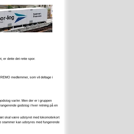
er dette det rette spor.
 FREMO medlemmer, som vil deltage i
godstog var/er. Men der er i gruppen
rangerende godstog i hver retning på en
gsæt skal være udstyret med lokomotivkort
Faste stammer kan udstyres med fungerende