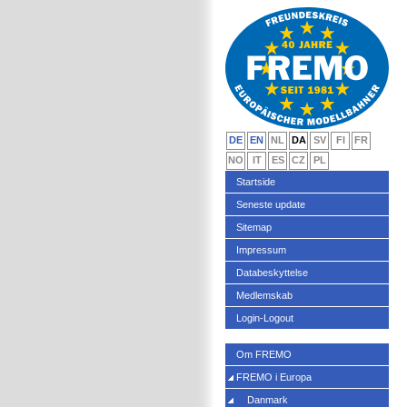
DE
EN
NL
DA
SV
FI
FR
NO
IT
ES
CZ
PL
Startside
Seneste update
Sitemap
Impressum
Databeskyttelse
Medlemskab
Login-Logout
Om FREMO
FREMO i Europa
Danmark