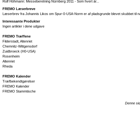
Rolf Höhmann: Messeberetning Nürnberg 2011 - Som hvert år...
FREMO Læserbreve
Læserbrev fra Johannis Likos om Spur-0-USA-Norm er af pladsgrunde blevet skubbet til 
Interessante Produkter
Ingen artikler i dene udgave
FREMO Træffene
Filderstadt, Altenriet
Chemnitz-Wittgensdorf
Zuidbroeck (H0-USA)
Rosenheim
Altenriet
Rheda
FREMO Kalender
Træfbekendtgørelser
FREMO Kalender
FREMO Stammtische
Denne sid