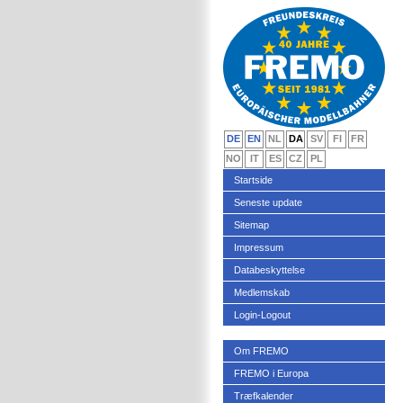
DE
EN
NL
DA
SV
FI
FR
NO
IT
ES
CZ
PL
Startside
Seneste update
Sitemap
Impressum
Databeskyttelse
Medlemskab
Login-Logout
Om FREMO
FREMO i Europa
Træfkalender