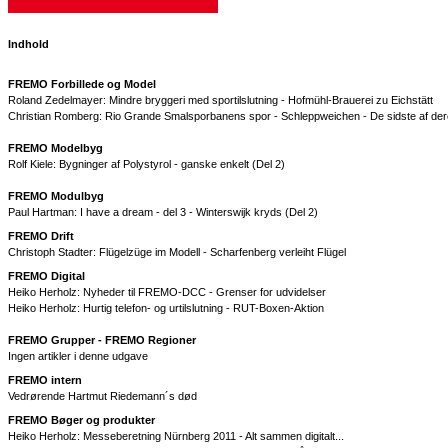
Indhold
FREMO Forbillede og Model
Roland Zedelmayer: Mindre bryggeri med sportilslutning - Hofmühl-Brauerei zu Eichstätt
Christian Romberg: Rio Grande Smalsporbanens spor - Schleppweichen - De sidste af der
FREMO Modelbyg
Rolf Kiele: Bygninger af Polystyrol - ganske enkelt (Del 2)
FREMO Modulbyg
Paul Hartman: I have a dream - del 3 - Winterswijk kryds (Del 2)
FREMO Drift
Christoph Stadter: Flügelzüge im Modell - Scharfenberg verleiht Flügel
FREMO Digital
Heiko Herholz: Nyheder til FREMO-DCC - Grenser for udvidelser
Heiko Herholz: Hurtig telefon- og urtilslutning - RUT-Boxen-Aktion
FREMO Grupper - FREMO Regioner
Ingen artikler i denne udgave
FREMO intern
Vedrørende Hartmut Riedemann´s død
FREMO Bøger og produkter
Heiko Herholz: Messeberetning Nürnberg 2011 - Alt sammen digitalt...