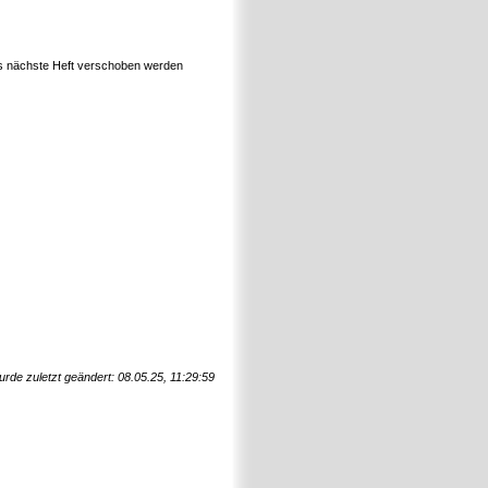
ns nächste Heft verschoben werden
urde zuletzt geändert: 08.05.25, 11:29:59