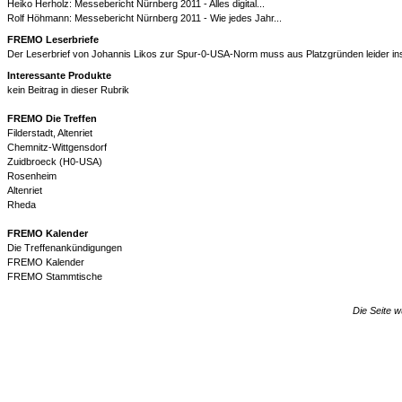
Heiko Herholz: Messebericht Nürnberg 2011 - Alles digital...
Rolf Höhmann: Messebericht Nürnberg 2011 - Wie jedes Jahr...
FREMO Leserbriefe
Der Leserbrief von Johannis Likos zur Spur-0-USA-Norm muss aus Platzgründen leider i
Interessante Produkte
kein Beitrag in dieser Rubrik
FREMO Die Treffen
Filderstadt, Altenriet
Chemnitz-Wittgensdorf
Zuidbroeck (H0-USA)
Rosenheim
Altenriet
Rheda
FREMO Kalender
Die Treffenankündigungen
FREMO Kalender
FREMO Stammtische
Die Seite w