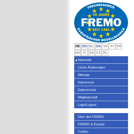
DE
EN
NL
DA
SV
FI
FR
NO
IT
ES
CZ
PL
Startseite
Letzte Änderungen
Sitemap
Impressum
Datenschutz
Mitgliedschaft
Login/Logout
Über den FREMO
FREMO in Europa
Treffen