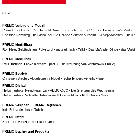
Inhalt
FREMO Vorbild und Modell
Roland Zedelmayer: Die Hofmühl-Brauerei zu Eichstätt - Teil 1 - Eine Brauerei für's Modul
Christian Romberg: Die Gleise der Rio Grande Schmalspurbahn - Schleppweichen - Die letz
FREMO Modellbau
Rolf Kiele: Gebäude aus Polystyrol - ganz einfach - Teil 2 - Das Maß aller Dinge - das Vorbi
FREMO Modulbau
Paul Hartman: I have a dream - part 3 - Die Kreuzung von Winterswijk (Teil 2)
FREMO Betrieb
Christoph Stadter: Flügelzüge im Modell - Scharfenberg verleiht Flügel
FREMO Digital
Heiko Herholz: Neuigkeiten zu FREMO-DCC - Die Grenzen des Wachstums
Heiko Herholz: Schneller Telefon- und Uhranschluss - RUT-Boxen-Aktion
FREMO Gruppen - FREMO Regionen
kein Beitrag in dieser Rubrik
FREMO intern
Zum Tode von Hartmut Riedemann
FREMO Bücher und Produkte