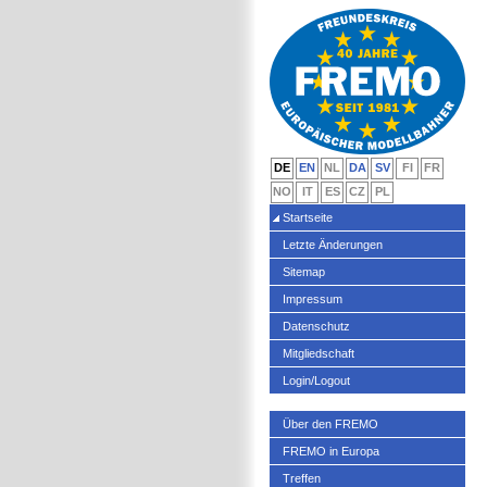
DE
EN
NL
DA
SV
FI
FR
NO
IT
ES
CZ
PL
Startseite
Letzte Änderungen
Sitemap
Impressum
Datenschutz
Mitgliedschaft
Login/Logout
Über den FREMO
FREMO in Europa
Treffen