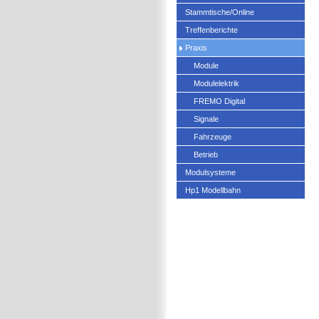
Stammtische/Online
Treffenberichte
Praxis
Module
Modulelektrik
FREMO Digital
Signale
Fahrzeuge
Betrieb
Modulsysteme
Hp1 Modellbahn