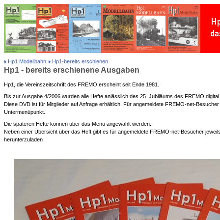
Hp1 Modellbahn
Hp1-bereits erschienen
Hp1 - bereits erschienene Ausgaben
Hp1, die Vereinszeitschrift des FREMO erscheint seit Ende 1981.
Bis zur Ausgabe 4/2006 wurden alle Hefte anlässlich des 25. Jubiläums des FREMO digital 
Diese DVD ist für Mitglieder auf Anfrage erhältlich. Für angemeldete FREMO-net-Besucher 
Untermenüpunkt.
Die späteren Hefte können über das Menü angewählt werden.
Neben einer Übersicht über das Heft gibt es für angemeldete FREMO-net-Besucher jeweils 
herunterzuladen