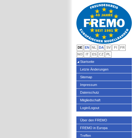
DE
EN
NL
DA
SV
FI
FR
NO
IT
ES
CZ
PL
Startseite
Letzte Änderungen
Sitemap
Impressum
Datenschutz
Mitgliedschaft
Login/Logout
Über den FREMO
FREMO in Europa
Treffen