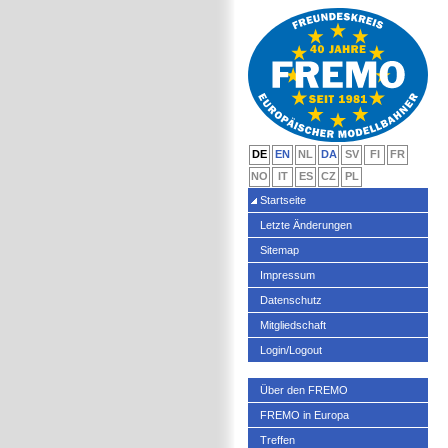
DE
EN
NL
DA
SV
FI
FR
NO
IT
ES
CZ
PL
Startseite
Letzte Änderungen
Sitemap
Impressum
Datenschutz
Mitgliedschaft
Login/Logout
Über den FREMO
FREMO in Europa
Treffen