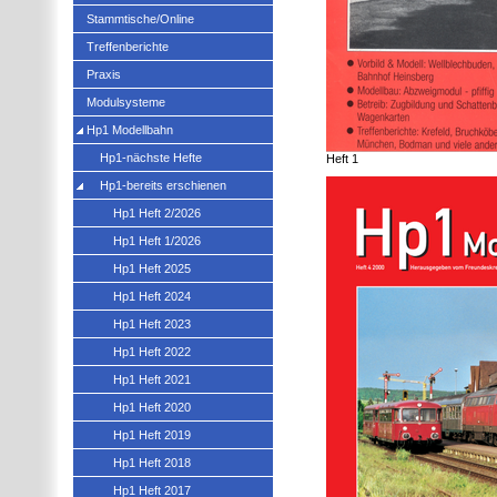
Stammtische/Online
Treffenberichte
Praxis
Modulsysteme
Hp1 Modellbahn
Hp1-nächste Hefte
Heft 1
Hp1-bereits erschienen
Hp1 Heft 2/2026
Hp1 Heft 1/2026
Hp1 Heft 2025
Hp1 Heft 2024
Hp1 Heft 2023
Hp1 Heft 2022
Hp1 Heft 2021
Hp1 Heft 2020
Hp1 Heft 2019
Hp1 Heft 2018
Hp1 Heft 2017