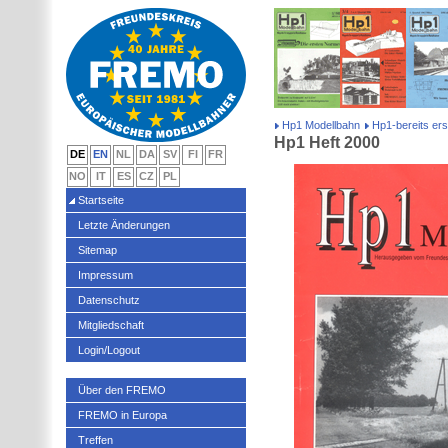
Hp1 Modellbahn
Hp1-bereits er
Hp1 Heft 2000
DE
EN
NL
DA
SV
FI
FR
NO
IT
ES
CZ
PL
Startseite
Letzte Änderungen
Sitemap
Impressum
Datenschutz
Mitgliedschaft
Login/Logout
Über den FREMO
FREMO in Europa
Treffen