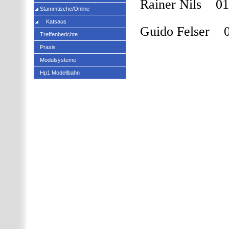
Rainer Nils 01
Stammtische/Online
Katsaus
Guido Felser 
Treffenberichte
Praxis
Modulsysteme
Hp1 Modellbahn