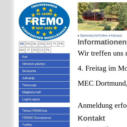
Stammtische/Online
Katsaus
Informationen
DE
EN
NL
DA
SV
FI
FR
NO
IT
ES
CZ
PL
Wir treffen uns
Koti
Viimeisin päivitys
4. Freitag im M
Sivukartta
Julkaisija
MEC Dortmund,
Tietosuoja
Mitgliedschaft
Login/Logout
Anmeldung erfor
Tietoa FREMOsta
Kontakt
FREMO Euroopassa
Treffen