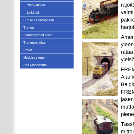
rajoi
Yhteystiedot
valmi
Linkkejä
pakko
FREMO Euroopassa
harjo
Treffen
Stammtische/Online
Amer
Treffenberichte
yleen
Praxis
rataa
Modulsysteme
yleis
Hp1 Modellbahn
FREM
Alank
Belgi
FREMO
jäsen
mutta
piene
Tässä
mitta