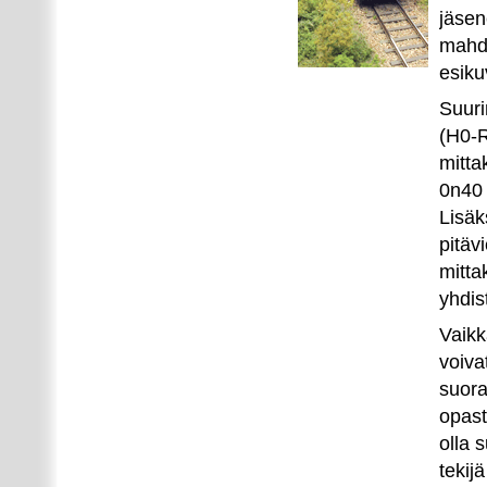
jäsen
mahdo
esiku
Suuri
(H0-R
mitta
0n40 
Lisäk
pitäv
mitta
yhdis
Vaikk
voiva
suoraa
opast
olla 
tekij