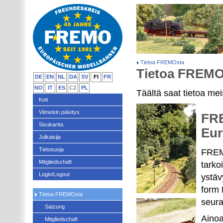
Tietoa FREMOsta
Tietoa FREMO
DE
EN
NL
DA
SV
FI
FR
NO
IT
ES
CZ
PL
Täältä saat tietoa me
Koti
Viimeisin päivitys
FRE
Sivukartta
Eur
Julkaisija
Tietosuoja
FREMO
Mitgliedschaft
tarko
Login/Logout
ystäv
form 
Tietoa FREMOsta
seura
Satzung
Ainoa
Mitgliedschaft