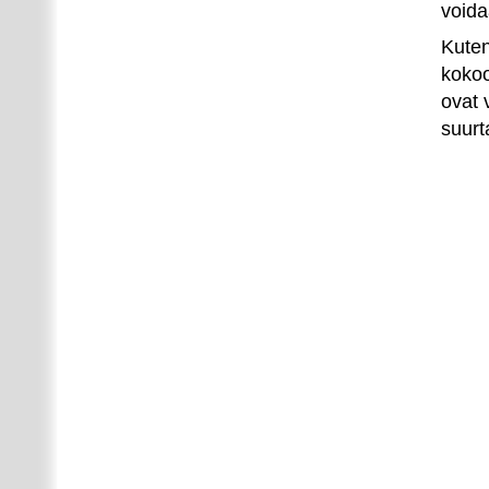
voida
Kuten
kokoo
ovat 
suurt