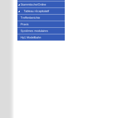
Stammtische/Online
Tableau récapitulatif
Treffenberichte
Praxis
Systèmes modulaires
Hp1 Modellbahn