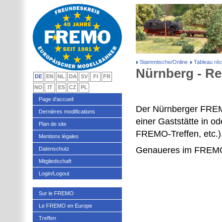
Stammtische/Online
Tableau réca
Nürnberg - R
DE
EN
NL
DA
SV
FI
FR
NO
IT
ES
CZ
PL
Page d'accueil
Der Nürnberger FREMO
Dernières modifications
einer Gaststätte in od
Plan de site
FREMO-Treffen, etc.)
Mentions légales
Genaueres im FREMO
Datenschutz
Mitgliedschaft
Login/Logout
Sur le FREMO
Le FREMO en Europe
Treffen