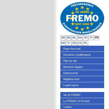
DE
EN
NL
DA
SV
FI
FR
NO
IT
ES
CZ
PL
Page d'accueil
Dernières modifications
Plan de site
Mentions légales
Datenschutz
Mitgliedschaft
Login/Logout
Sur le FREMO
Le FREMO en Europe
Treffen