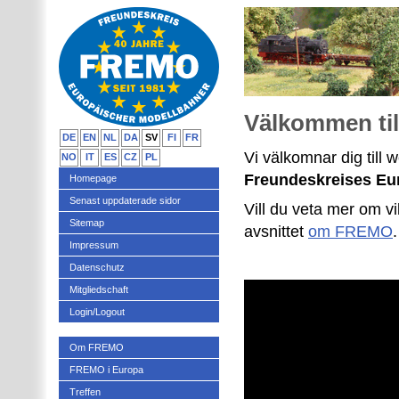
Välkommen ti
DE
EN
NL
DA
SV
FI
FR
Vi välkomnar dig till 
NO
IT
ES
CZ
PL
Freundeskreises Eu
Homepage
Senast uppdaterade sidor
Vill du veta mer om vil
Sitemap
avsnittet
om FREMO
Impressum
Datenschutz
Mitgliedschaft
Login/Logout
Om FREMO
FREMO i Europa
Treffen