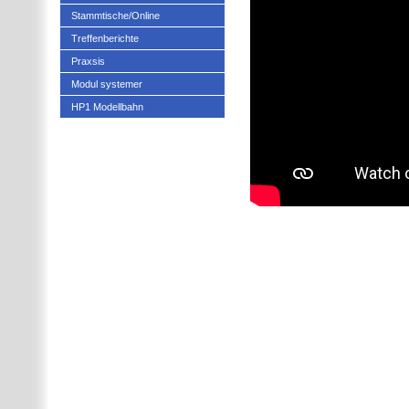
Stammtische/Online
Treffenberichte
Praxsis
Modul systemer
HP1 Modellbahn