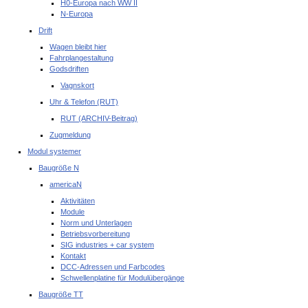
H0-Europa nach WW II
N-Europa
Drift
Wagen bleibt hier
Fahrplangestaltung
Godsdriften
Vagnskort
Uhr & Telefon (RUT)
RUT (ARCHIV-Beitrag)
Zugmeldung
Modul systemer
Baugröße N
americaN
Aktivitäten
Module
Norm und Unterlagen
Betriebsvorbereitung
SIG industries + car system
Kontakt
DCC-Adressen und Farbcodes
Schwellenplatine für Modulübergänge
Baugröße TT