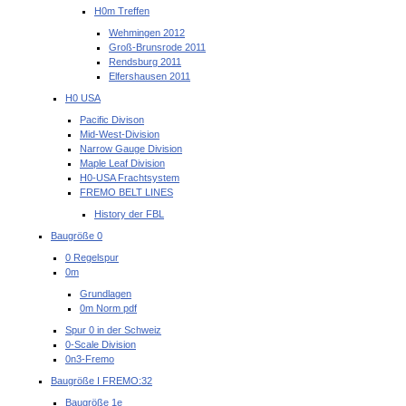
H0m Treffen
Wehmingen 2012
Groß-Brunsrode 2011
Rendsburg 2011
Elfershausen 2011
H0 USA
Pacific Divison
Mid-West-Division
Narrow Gauge Division
Maple Leaf Division
H0-USA Frachtsystem
FREMO BELT LINES
History der FBL
Baugröße 0
0 Regelspur
0m
Grundlagen
0m Norm pdf
Spur 0 in der Schweiz
0-Scale Division
0n3-Fremo
Baugröße I FREMO:32
Baugröße 1e