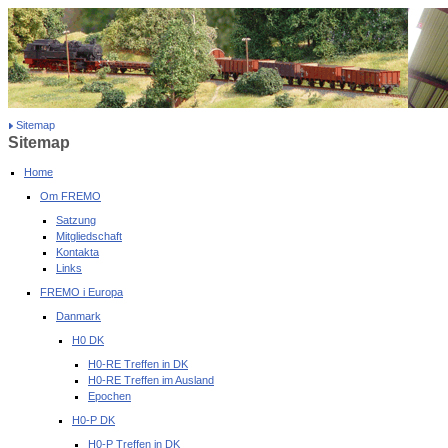
Sitemap
Sitemap
Home
Om FREMO
Satzung
Mitgliedschaft
Kontakta
Links
FREMO i Europa
Danmark
H0 DK
H0-RE Treffen in DK
H0-RE Treffen im Ausland
Epochen
H0-P DK
H0-P Treffen in DK