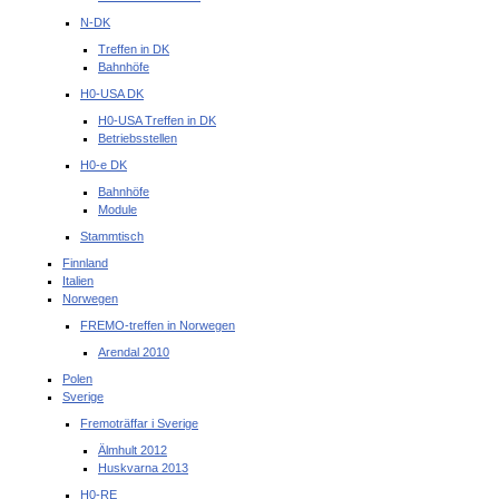
N-DK
Treffen in DK
Bahnhöfe
H0-USA DK
H0-USA Treffen in DK
Betriebsstellen
H0-e DK
Bahnhöfe
Module
Stammtisch
Finnland
Italien
Norwegen
FREMO-treffen in Norwegen
Arendal 2010
Polen
Sverige
Fremoträffar i Sverige
Älmhult 2012
Huskvarna 2013
H0-RE