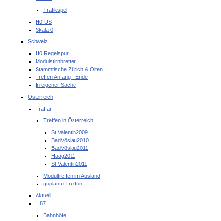
Trafikspel
H0-US
Skala 0
Schweiz
H0 Regelspur
Modulstirnbretter
Stammtische Zürich & Olten
Treffen Anfang - Ende
In eigener Sache
Österreich
Träffar
Treffen in Österreich
St.Valentin2009
BadVöslau2010
BadVöslau2011
Haag2011
St.Valentin2011
Modultreffen im Ausland
geplante Treffen
Aktuell
1:87
Bahnhöfe