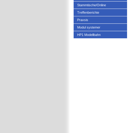
Stammtische/Online
Treffenberichte
Praxsis
Modul systemer
HP1 Modellbahn