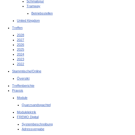
Schmalspur
Tramway
Betriebsstellen
United Kingdom
Treffen
2028
2027
2026
2025
2024
2023
2022
Stammtische/Online
Översikt
Treffenberichte
Praxsis
Module
Quarzsandspachtel
Modulelektrik
FREMO Digital
Systembeschreibung
Adressvergabe