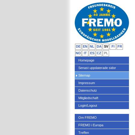
DE
EN
NL
DA
SV
FI
FR
NO
IT
ES
CZ
PL
Homepage
Senast uppdaterade sidor
Sitemap
Impressum
Datenschutz
Mitgliedschaft
Login/Logout
Om FREMO
FREMO i Europa
Treffen