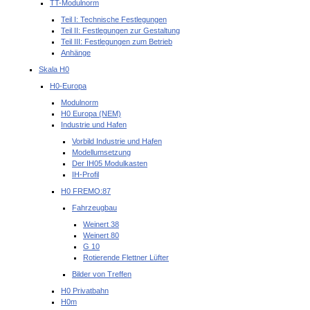
TT-Modulnorm
Teil I: Technische Festlegungen
Teil II: Festlegungen zur Gestaltung
Teil III: Festlegungen zum Betrieb
Anhänge
Skala H0
H0-Europa
Modulnorm
H0 Europa (NEM)
Industrie und Hafen
Vorbild Industrie und Hafen
Modellumsetzung
Der IH05 Modulkasten
IH-Profil
H0 FREMO:87
Fahrzeugbau
Weinert 38
Weinert 80
G 10
Rotierende Flettner Lüfter
Bilder von Treffen
H0 Privatbahn
H0m