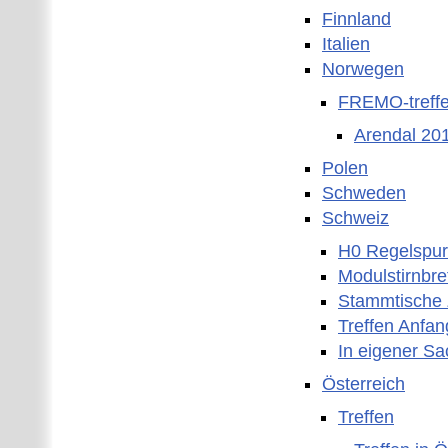
Finnland
Italien
Norwegen
FREMO-treffe
Arendal 20
Polen
Schweden
Schweiz
H0 Regelspur
Modulstirnbre
Stammtische 
Treffen Anfan
In eigener S
Österreich
Treffen