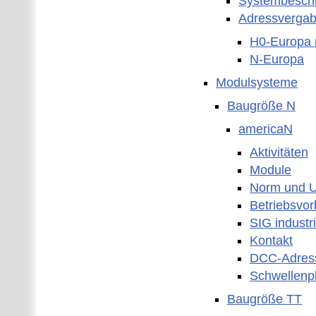
Systembesch
Adressverga
H0-Europa 
N-Europa
Modulsysteme
Baugröße N
americaN
Aktivitäten
Module
Norm und U
Betriebsvor
SIG industr
Kontakt
DCC-Adres
Schwellenp
Baugröße TT