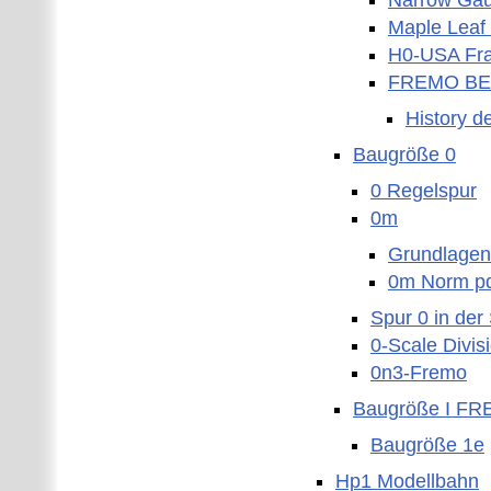
Narrow Gau
Maple Leaf 
H0-USA Fra
FREMO BE
History d
Baugröße 0
0 Regelspur
0m
Grundlagen
0m Norm p
Spur 0 in der
0-Scale Divis
0n3-Fremo
Baugröße I FR
Baugröße 1e
Hp1 Modellbahn