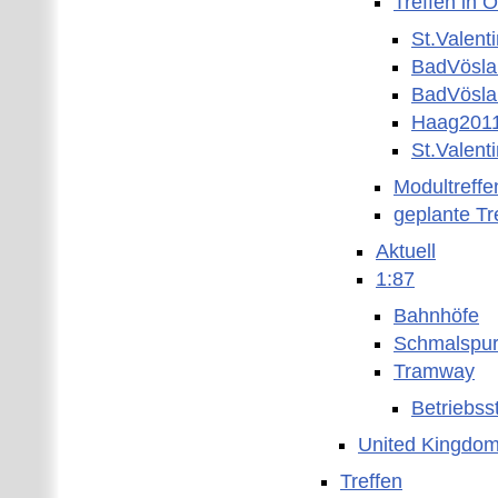
Treffen in Ö
St.Valent
BadVösl
BadVösla
Haag201
St.Valent
Modultreffe
geplante Tr
Aktuell
1:87
Bahnhöfe
Schmalspu
Tramway
Betriebss
United Kingdo
Treffen