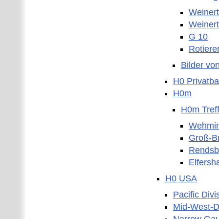
Weinert
Weinert
G 10
Rotiere
Bilder vo
H0 Privatb
H0m
H0m Tref
Wehmin
Groß-B
Rendsb
Elfersh
H0 USA
Pacific Divi
Mid-West-Di