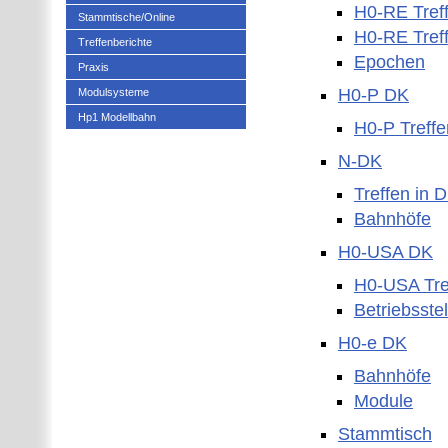
H0-RE Tref
Stammtische/Online
H0-RE Tref
Treffenberichte
Epochen
Praxis
H0-P DK
Modulsysteme
Hp1 Modellbahn
H0-P Treffe
N-DK
Treffen in 
Bahnhöfe
H0-USA DK
H0-USA Tre
Betriebsste
H0-e DK
Bahnhöfe
Module
Stammtisch