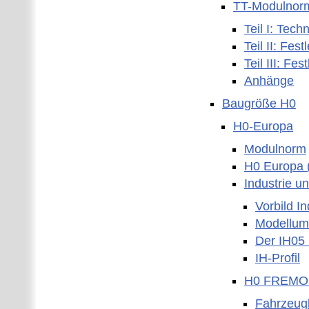
TT-Modulnor
Teil I: Tec
Teil II: Fe
Teil III: F
Anhänge
Baugröße H0
H0-Europa
Modulnorm
H0 Europa
Industrie u
Vorbild I
Modellum
Der IH05
IH-Profil
H0 FREMO
Fahrzeug