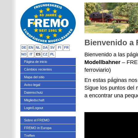
Bienvenido a
DE
EN
NL
DA
SV
FI
FR
Bienvenido a las pági
NO
IT
ES
CZ
PL
Modellbahner
– FREM
Página de inicio
ferroviario)
Cámbios recientes
Mapa del sitio
En estas páginas no
Aviso legal
Sigue los puntos del m
Datenschutz
a encontrar una pequ
Mitgliedschaft
Login/Logout
Sobre el FREMO
FREMO in Europa
Treffen