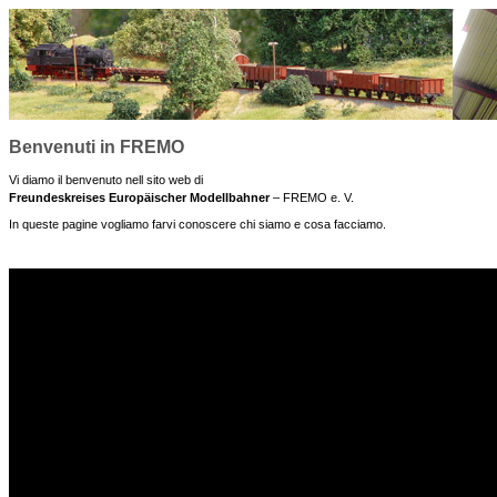
Benvenuti in FREMO
Vi diamo il benvenuto nell sito web di
Freundeskreises Europäischer Modellbahner
– FREMO e. V.
In queste pagine vogliamo farvi conoscere chi siamo e cosa facciamo.