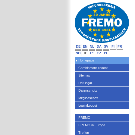
DE
EN
NL
DA
SV
FI
FR
NO
IT
ES
CZ
PL
Homepage
Cambiamenti recenti
Sitemap
Dati legali
Datenschutz
Mitgliedschaft
Login/Logout
FREMO
FREMO in Europa
Treffen