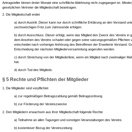
Antragsteller binnen dreier Monate eine schriftliche Ablehnung nicht zugegangen ist. Minde
gesetzlichen Vertreter die Mit­glied­schaft beantragen.
2. Die Mitgliedschaft endet
a) durch Austritt. Dieser kann nur durch schriftliche Erklärung an den Vorstand unt
sechswöchigen Frist zum Jahresende erfolgen.
b) durch Ausschluss. Dieser erfolgt, wenn das Mitglied den Zweck des Vereins in 
dem Ansehen des Vereins schadet oder gegen seine satzungsgemäßen Pflichten v
entscheidet nach vorheriger Anhörung des Betroffenen der Erweiterte Vorstand. 
Entscheidung der nächsten Mitgliederversammlung angerufen werden.
c) durch Streichung von der Mitgliederliste, wenn ein Mitglied nach zweimaliger Ma
hat.
d) durch Tod des Mitglieds.
§ 5 Rechte und Pflichten der Mitglieder
1. Die Mitglieder sind verpflichtet
a) zur regelmäßigen Beitragszahlung gemäß Beitragsordnung
b) zur Förderung der Vereinszwecke
2. Den Mitgliedern erwachsen aus ihrer Mitgliedschaft folgende Rechte
a) Teilnahme an allen Tagungen und sonstigen Veranstaltungen des Vereins
b) kostenloser Bezug der Vereinszeitung