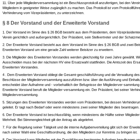
11. Über jede Mitgliederversammlung ist ein Beschlussprotokoll anzufertigen, bei den Ver
Mitgliedern in geeigneter Weise zugänglich zu machen. Das Protokoll ist vom Protokollführ
Verhinderung vom Vizepräsidenten, zu unterzeichnen.
§ 8 Der Vorstand und der Erweiterte Vorstand
1. Der Vorstand im Sinne des § 26 BGB besteht aus dem Präsidenten, dem Vizepräsidenten
Verein gerichtlich und außergerichtlich. Der Präsident, sein Stellvertreter und der Schatz
2. Der Erweiterte Vorstand besteht aus dem Vorstand im Sinne des § 26 BGB und zwei Bei
Erweiterten Vorstand um eine gerade Zahl weiterer Beisitzer zu erweitern.
3. Die Mitglieder des Erweiterten Vorstandes werden gleichzeitig für zwei Jahre gewählt. Wi
Ausscheiden muss bei der nächsten HV eine Ersatzwahl stattfinden. Die Amtszeit des Ersat
Erweiterten Vorstandes.
4 . Dem Erweiterten Vorstand obliegt die Gesamt-geschäftsführung und die Verwaltung des
Beschlüsse der Mitgliederversammlung auszuführen bzw. über die Ausführung und Einhalt
entscheidet über Aufnahme und - vorbehaltlich der Befugnisse der Mitgliederver-sammlung 
Erweiterte Vorstand beruft die Mitglieder-versammlung ein. Der Präsident, bei seiner Verhin
Mitgliederversammlung.
5. Sitzungen des Erweiterten Vorstandes werden vom Präsidenten, bei dessen Verhinderu
geleitet. Er tagt nach Bedarf oder wenn mindestens zwei seiner Mitglieder dies beantragen.
6. Der Erweiterte Vorstand ist beschlussfähig, wenn mindestens die Hälfte seiner Mitglieder
Mehrheit. Bei Stimmengleichheit gilt der Antrag als abgelehnt.
7. Für die Regelung seiner Tätigkeit und die interne Aufgabenverteilung gibt sich der Erwei
nach seiner Wahl eine Geschäftsordnung, die den Mitgliedern zur Kenntnis zu bringen ist.
8. Der Vorstand kann Mitglieder mit der Durchführung bestimmter Aufgaben beauftragen und