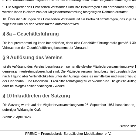
9. Die Mitglieder des Erweiterten Vorstandes und ihre Beauftragten sind ehrenamtlich tät
werden ihnen in einem von der Mitgliederversammlung festgelegten Rahmen erstattet.
10. Über die Sitzungen des Erweiterten Vorstands ist ein Protokoll anzufertigen, das in je 
zugestellt und bei den Vereinsakten aufbewahrt wird.
§ 8a – Geschäftsführung
Die Hauptversammlung kann beschließen, dass eine Geschäftsführungsstelle gemäß § 30 
Vollmachten der Geschäftsführung bestimmt der Vorstand.
§ 9 Auflösung des Vereins
Ist die Auflösung des Vereins beschlossen, so hat die gleiche Mitgliederversammlung zwei L
gemeinsam vertretungsberechtigt sind. Die Mitgliederversammlung beschließt zugleich ü
nach Tilgung aller Verbindlichkeiten unter der Auflage, dass es unmittelbar und ausschließ
der Eisenbahn - und Modellbau - Freizeitbeschäftigung zu verwenden ist. Die gleiche Auflag
oder bei Wegfall seiner bisherigen Zwecke.
§ 10 Inkrafttreten der Satzung
Die Satzung wurde auf der Mitgliederversammlung vom 26. September 1981 beschlossen, am 
sofortiger Wirkung in Kraft.
Stand: 2. April 2023
Denna sida
FREMO – Freundeskreis Europäischer Modellbahner e. V.