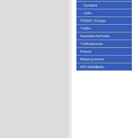
Kontakta
Links
FREMO i Europa
Treffen
Stammtische/Online
Treffenberichte
Praxsis
Modul systemer
HP1 Modellbahn