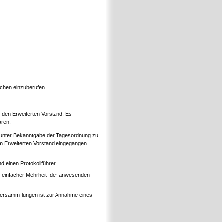
ochen einzuberufen
an den Erweiterten Vorstand. Es
aren.
en unter Bekanntgabe der Tagesordnung zu
m Erweiterten Vorstand eingegangen
nd einen Protokollführer.
it einfacher Mehrheit der anwesenden
rversamm-lungen ist zur Annahme eines