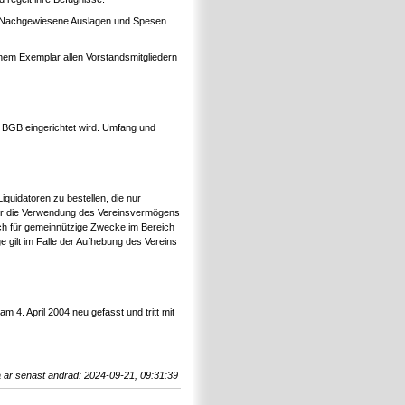
ig. Nachgewiesene Auslagen und Spesen
einem Exemplar allen Vorstandsmitgliedern
BGB eingerichtet wird. Umfang und
iquidatoren zu bestellen, die nur
ber die Verwendung des Vereinsvermögens
lich für gemeinnützige Zwecke im Bereich
e gilt im Falle der Aufhebung des Vereins
4. April 2004 neu gefasst und tritt mit
 är senast ändrad: 2024-09-21, 09:31:39