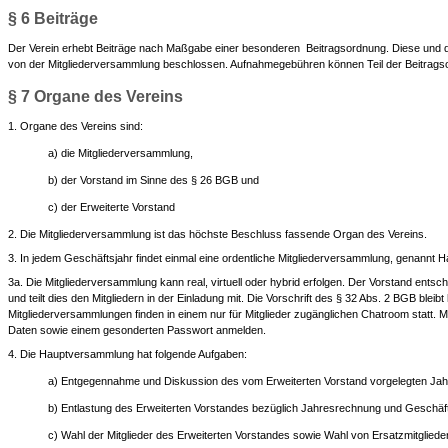
§ 6 Beiträge
Der Verein erhebt Beiträge nach Maßgabe einer besonderen Beitragsordnung. Diese und d
von der Mitgliederversammlung beschlossen. Aufnahmegebühren können Teil der Beitrags
§ 7 Organe des Vereins
1. Organe des Vereins sind:
a) die Mitgliederversammlung,
b) der Vorstand im Sinne des § 26 BGB und
c) der Erweiterte Vorstand
2. Die Mitgliederversammlung ist das höchste Beschluss fassende Organ des Vereins.
3. In jedem Geschäftsjahr findet einmal eine ordentliche Mitgliederversammlung, genannt 
3a. Die Mitgliederversammlung kann real, virtuell oder hybrid erfolgen. Der Vorstand ent
und teilt dies den Mitgliedern in der Einladung mit. Die Vorschrift des § 32 Abs. 2 BGB bleibt 
Mitgliederversammlungen finden in einem nur für Mitglieder zugänglichen Chatroom statt. Mi
Daten sowie einem gesonderten Passwort anmelden.
4. Die Hauptversammlung hat folgende Aufgaben:
a) Entgegennahme und Diskussion des vom Erweiterten Vorstand vorgelegten Jah
b) Entlastung des Erweiterten Vorstandes bezüglich Jahresrechnung und Geschäf
c) Wahl der Mitglieder des Erweiterten Vorstandes sowie Wahl von Ersatzmitgliede