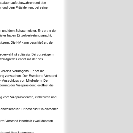
einsakten aufzubewahren und den
er und dem Präsidenten, bei seiner
 und dem Schatzmeister. Er vertritt den
meister haben Einzelvertretungsmacht.
sitzern. Die HV kann beschließen, den
ederwahl ist zulässig. Bei vorzeitigem
zmitgliedes endet mit der des
 Vereins-vermögens. Er hat die
ung zu wachen. Der Erweiterte Vorstand
- Ausschluss von Mitgliedern. Der
derung der Vizepräsident, eröffnet die
ng vom Vizepräsidenten, einberufen und
 anwesend ist. Er beschließt in einfacher
terte Vorstand innerhalb zwei Monaten
 regelt ihre Befugnisse.