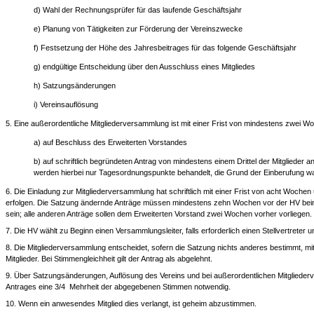
d) Wahl der Rechnungsprüfer für das laufende Geschäftsjahr
e) Planung von Tätigkeiten zur Förderung der Vereinszwecke
f) Festsetzung der Höhe des Jahresbeitrages für das folgende Geschäftsjahr
g) endgültige Entscheidung über den Ausschluss eines Mitgliedes
h) Satzungsänderungen
i) Vereinsauflösung
5. Eine außerordentliche Mitgliederversammlung ist mit einer Frist von mindestens zwei W
a) auf Beschluss des Erweiterten Vorstandes
b) auf schriftlich begründeten Antrag von mindestens einem Drittel der Mitglieder 
werden hierbei nur Tagesordnungspunkte behandelt, die Grund der Einberufung w
6. Die Einladung zur Mitgliederversammlung hat schriftlich mit einer Frist von acht Woch
erfolgen. Die Satzung ändernde Anträge müssen mindestens zehn Wochen vor der HV bei
sein; alle anderen Anträge sollen dem Erweiterten Vorstand zwei Wochen vorher vorliegen.
7. Die HV wählt zu Beginn einen Versammlungsleiter, falls erforderlich einen Stellvertreter u
8. Die Mitgliederversammlung entscheidet, sofern die Satzung nichts anderes bestimmt, m
Mitglieder. Bei Stimmengleichheit gilt der Antrag als abgelehnt.
9. Über Satzungsänderungen, Auflösung des Vereins und bei außerordentlichen Mitgliede
Antrages eine 3/4 Mehrheit der abgegebenen Stimmen notwendig.
10. Wenn ein anwesendes Mitglied dies verlangt, ist geheim abzustimmen.