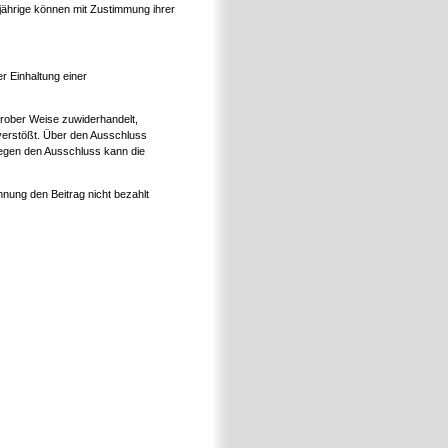
rjährige können mit Zustimmung ihrer
er Einhaltung einer
grober Weise zuwiderhandelt,
erstößt. Über den Ausschluss
Gegen den Ausschluss kann die
hnung den Beitrag nicht bezahlt