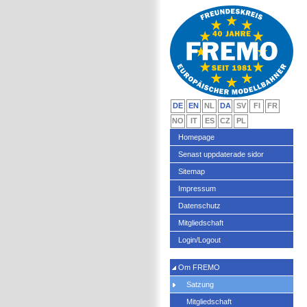
DE
EN
NL
DA
SV
FI
FR
NO
IT
ES
CZ
PL
Homepage
Senast uppdaterade sidor
Sitemap
Impressum
Datenschutz
Mitgliedschaft
Login/Logout
Om FREMO
Satzung
Mitgliedschaft