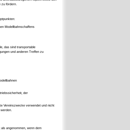
 zu fördern.
uptpunkten:
chen Modellbahnschaffens
e, das sind transportable
agungen und anderen Treffen zu
Modellbahnen
iebssicherheit, der
äße Vereinszwecke verwendet und nicht
t werden.
gilt als angenommen, wenn dem