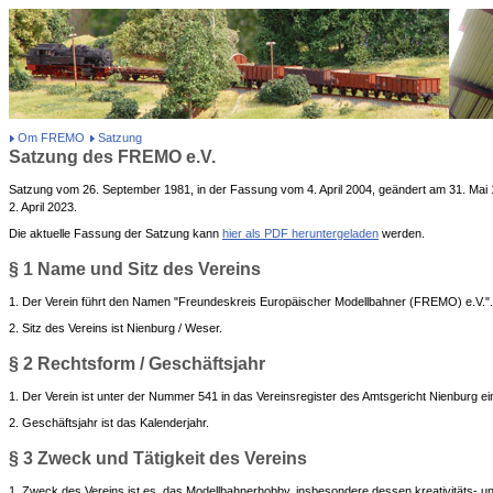
Om FREMO
Satzung
Satzung des FREMO e.V.
Satzung vom 26. September 1981, in der Fassung vom 4. April 2004, geändert am 31. Mai 19
2. April 2023.
Die aktuelle Fassung der Satzung kann
hier als PDF heruntergeladen
werden.
§ 1 Name und Sitz des Vereins
1. Der Verein führt den Namen "Freundeskreis Europäischer Modellbahner (FREMO) e.V.".
2. Sitz des Vereins ist Nienburg / Weser.
§ 2 Rechtsform / Geschäftsjahr
1. Der Verein ist unter der Nummer 541 in das Vereinsregister des Amtsgericht Nienburg ei
2. Geschäftsjahr ist das Kalenderjahr.
§ 3 Zweck und Tätigkeit des Vereins
1. Zweck des Vereins ist es, das Modellbahnerhobby, insbesondere dessen kreativitäts- u