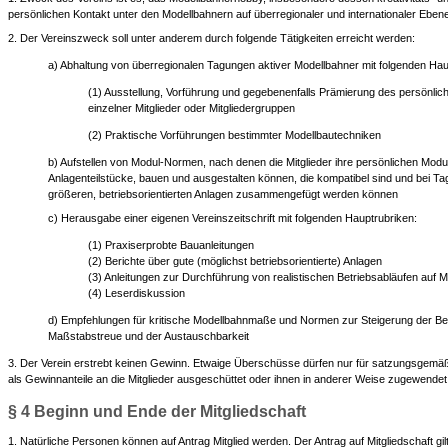
persönlichen Kontakt unter den Modellbahnern auf überregionaler und internationaler Ebene
2. Der Vereinszweck soll unter anderem durch folgende Tätigkeiten erreicht werden:
a) Abhaltung von überregionalen Tagungen aktiver Modellbahner mit folgenden Ha
(1) Ausstellung, Vorführung und gegebenenfalls Prämierung des persönli
einzelner Mitglieder oder Mitgliedergruppen
(2) Praktische Vorführungen bestimmter Modellbautechniken
b) Aufstellen von Modul-Normen, nach denen die Mitglieder ihre persönlichen Modul
Anlagenteilstücke, bauen und ausgestalten können, die kompatibel sind und bei T
größeren, betriebsorientierten Anlagen zusammengefügt werden können
c) Herausgabe einer eigenen Vereinszeitschrift mit folgenden Hauptrubriken:
(1) Praxiserprobte Bauanleitungen
(2) Berichte über gute (möglichst betriebsorientierte) Anlagen
(3) Anleitungen zur Durchführung von realistischen Betriebsabläufen auf 
(4) Leserdiskussion
d) Empfehlungen für kritische Modellbahnmaße und Normen zur Steigerung der Betr
Maßstabstreue und der Austauschbarkeit
3. Der Verein erstrebt keinen Gewinn. Etwaige Überschüsse dürfen nur für satzungsgem
als Gewinnanteile an die Mitglieder ausgeschüttet oder ihnen in anderer Weise zugewende
§ 4 Beginn und Ende der Mitgliedschaft
1. Natürliche Personen können auf Antrag Mitglied werden. Der Antrag auf Mitgliedschaft 