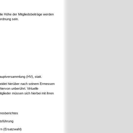
ie Höhe der Mitgliedsbeiträge werden
ordnung sein.
Hauptversammlung (HV), statt.
scheidet hierüber nach seinem Ermessen
hiervon unberührt. Virtuelle
tglieder müssen sich hierbei mit ihren
resberichtes
tsführung
rn (Ersatzwahl)