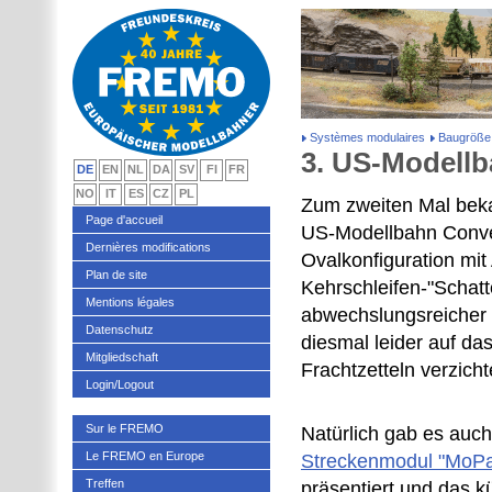
Systèmes modulaires
Baugröße
3. US-Modell
DE
EN
NL
DA
SV
FI
FR
NO
IT
ES
CZ
PL
Zum zweiten Mal bek
Page d'accueil
US-Modellbahn Conven
Dernières modifications
Ovalkonfiguration mi
Plan de site
Kehrschleifen-"Schat
Mentions légales
abwechslungsreicher 
Datenschutz
diesmal leider auf d
Mitgliedschaft
Frachtzetteln verzicht
Login/Logout
Sur le FREMO
Natürlich gab es auc
Le FREMO en Europe
Streckenmodul "MoPa
Treffen
präsentiert und das 