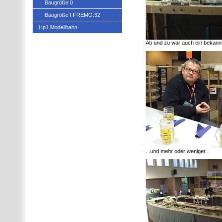
Baugröße 0
Baugröße I FREMO:32
Hp1 Modellbahn
Ab und zu war auch ein bekannt
...und mehr oder weniger...