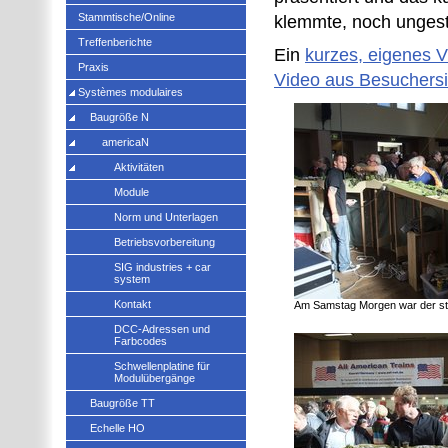
Stammtische/Online
klemmte, noch ungest
Treffenberichte
Ein
kurzes, eigenes V
Praxis
Video aus Besuchersi
Systèmes modulaires
Baugröße N
americaN
Aktivitäten
Module
Norm und Unterlagen
Betriebsvorbereitung
SIG industries + car
system
Kontakt
Am Samstag Morgen war der st
DCC-Adressen und
Farbcodes
Schwellenplatine für
Modulübergänge
Baugröße TT
Echelle HO