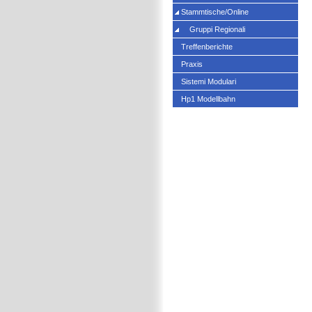
Stammtische/Online
Gruppi Regionali
Treffenberichte
Praxis
Sistemi Modulari
Hp1 Modellbahn