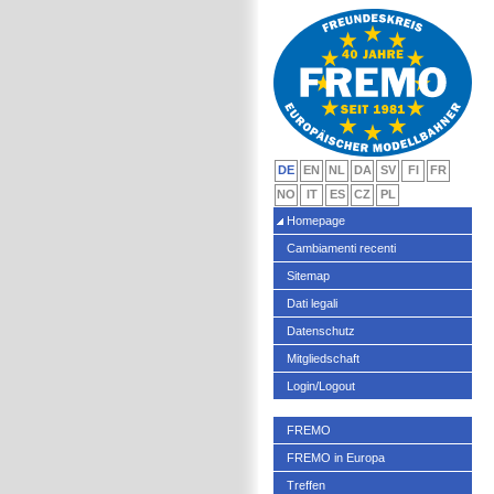
DE
EN
NL
DA
SV
FI
FR
NO
IT
ES
CZ
PL
Homepage
Cambiamenti recenti
Sitemap
Dati legali
Datenschutz
Mitgliedschaft
Login/Logout
FREMO
FREMO in Europa
Treffen