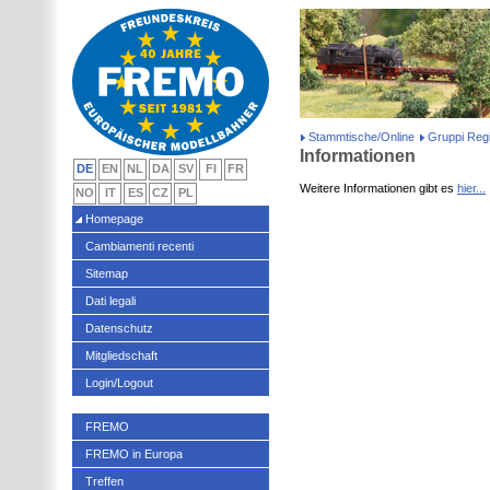
Stammtische/Online
Gruppi Regi
Informationen
DE
EN
NL
DA
SV
FI
FR
Weitere Informationen gibt es
hier...
NO
IT
ES
CZ
PL
Homepage
Cambiamenti recenti
Sitemap
Dati legali
Datenschutz
Mitgliedschaft
Login/Logout
FREMO
FREMO in Europa
Treffen