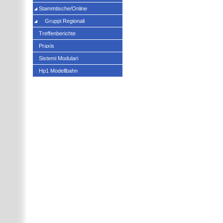
Stammtische/Online
Gruppi Regionali
Treffenberichte
Praxis
Sistemi Modulari
Hp1 Modellbahn