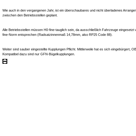
Wie auch in den vergangenen Jahr, ist ein überschaubares und nicht überladenes Arrange
zwischen den Betriebsstellen geplant.
Alle Betriebsstellen müssen H0-fine-tauglich sein, da ausschließlich Fahrzeuge eingesetz
fine-Norm entsprechen (Radsatzinnenmaß 14,78mm, also RP25 Code 88).
Weiter sind sauber eingestellte Kupplungen Pflicht. Mittlerweile hat es sich eingebürger
Kompatibel dazu sind nur GFN-Bügelkupplungen.