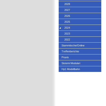
2028
2027
2026
2025
2024
2023
2022
Stammtische/Online
Treffenberichte
Praxis
Sistemi Modulari
Hp1 Modellbahn