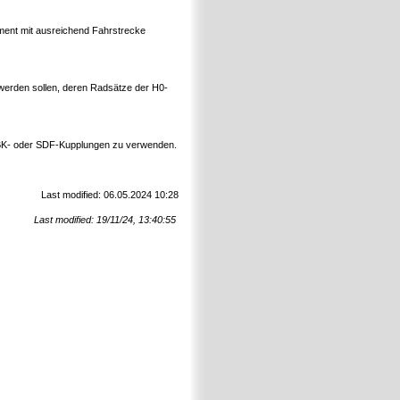
ment mit ausreichend Fahrstrecke
t werden sollen, deren Radsätze der H0-
t, OBK- oder SDF-Kupplungen zu verwenden.
Last modified: 06.05.2024 10:28
Last modified: 19/11/24, 13:40:55