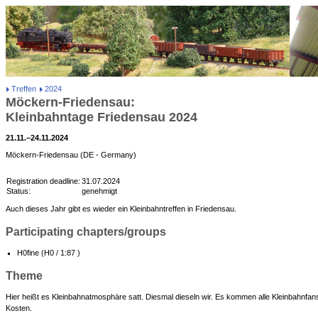
Treffen
2024
Möckern-Friedensau:
Kleinbahntage Friedensau 2024
21.11.–24.11.2024
Möckern-Friedensau (DE - Germany)
Registration deadline:
31.07.2024
Status:
genehmigt
Auch dieses Jahr gibt es wieder ein Kleinbahntreffen in Friedensau.
Participating chapters/groups
H0fine (H0 / 1:87 )
Theme
Hier heißt es Kleinbahnatmosphäre satt. Diesmal dieseln wir. Es kommen alle Kleinbahnfan
Kosten.