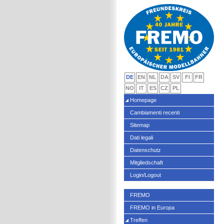
DE
EN
NL
DA
SV
FI
FR
NO
IT
ES
CZ
PL
Homepage
Cambiamenti recenti
Sitemap
Dati legali
Datenschutz
Mitgliedschaft
Login/Logout
FREMO
FREMO in Europa
Treffen