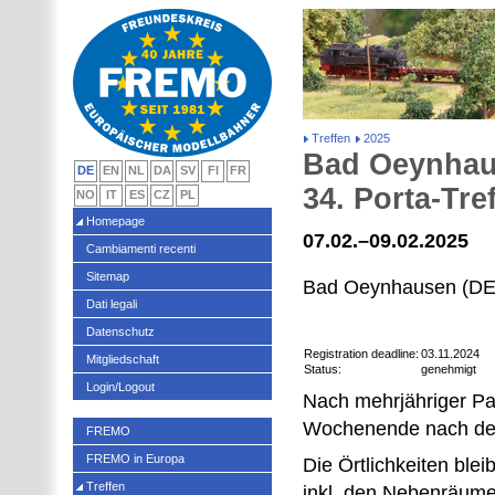
Treffen
2025
Bad Oeynhau
DE
EN
NL
DA
SV
FI
FR
34. Porta-Tre
NO
IT
ES
CZ
PL
Homepage
07.02.–09.02.2025
Cambiamenti recenti
Sitemap
Bad Oeynhausen (DE
Dati legali
Datenschutz
Registration deadline:
03.11.2024
Mitgliedschaft
Status:
genehmigt
Login/Logout
Nach mehrjähriger Pau
Wochenende nach der
FREMO
FREMO in Europa
Die Örtlichkeiten blei
Treffen
inkl. den Nebenräume