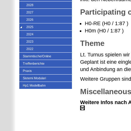
2028
Participating
2027
2026
H0-RE (H0 / 1:87 )
2025
H0m (H0 / 1:87 )
2024
Theme
2023
2022
Lt. Turnus spielen wi
Stammtische/Online
Geplant ist eine eing
Treffenberichte
und Anbindung an die
Praxis
Weitere Gruppen sind 
Sistemi Modulari
Hp1 Modellbahn
Miscellaneou
Weitere Infos nach