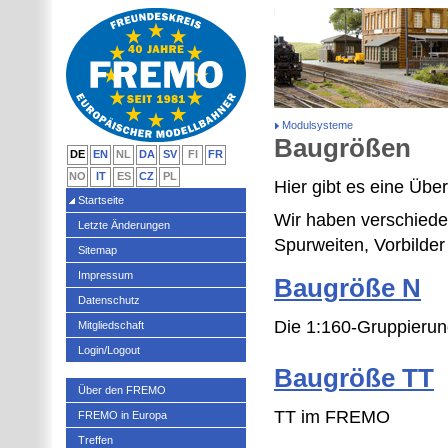
Modulsysteme
Baugrößen
DE
EN
NL
DA
SV
FI
FR
NO
IT
ES
CZ
PL
Hier gibt es eine Übe
Startseite
Wir haben verschiede
Letzte Änderungen
Spurweiten, Vorbilder
Sitemap
Impressum
Baugröße N
Datenschutz
Die 1:160-Gruppieru
Mitgliedschaft
Login/Logout
Baugröße TT
Über den FREMO
TT im FREMO
FREMO in Europa
Treffen