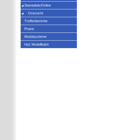
Stamtafels/Online
Overzicht
Treffenberichte
Praxis
Modulsysteme
Hp1 Modellbahn