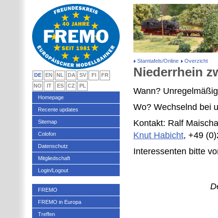
Stamtafels/Online
Overzicht
Niederrhein z
DE
EN
NL
DA
SV
FI
FR
NO
IT
ES
CZ
PL
Wann? Unregelmäßig
Homepage
Wo? Wechselnd bei un
Recente updates
Kontakt: Ralf Maisch
Sitemap
Knut Habicht
, +49 (0
Colofon
Datenschutz
Interessenten bitte v
Mitgliedschaft
Login/Logout
D
FREMO
FREMO in Europa
Treffen