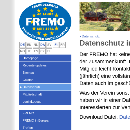
Datenschutz
Datenschutz
DE
EN
NL
DA
SV
FI
FR
NO
IT
ES
CZ
PL
Der FREMO hat keine 
Homepage
der Zusammenkunft. D
Recente updates
Mitglied leicht Kont
Sitemap
(jährlich) eine vollstä
Colofon
Daten auch im gesch
Datenschutz
Was der Verein sonst 
Mitgliedschaft
haben wir in einer Da
Login/Logout
Interessierten zur Ve
FREMO
Download Datei:
Date
FREMO in Europa
Treffen