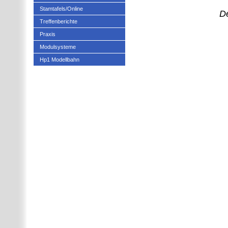
Stamtafels/Online
De
Treffenberichte
Praxis
Modulsysteme
Hp1 Modellbahn