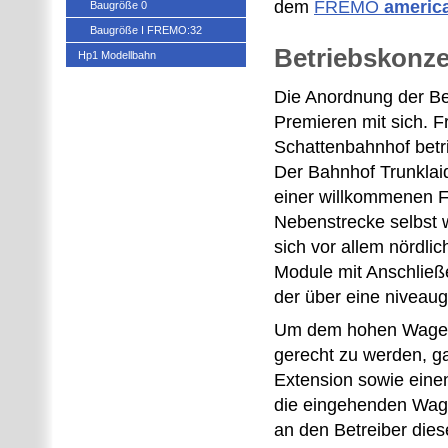
dem
FREMO
americ
Baugröße 0
Baugröße I FREMO:32
Betriebskonz
Hp1 Modellbahn
Die Anordnung der Bet
Premieren mit sich. 
Schattenbahnhof betr
Der Bahnhof Trunklai
einer willkommenen F
Nebenstrecke selbst w
sich vor allem nördli
Module mit Anschließe
der über eine niveaug
Um dem hohen Wagena
gerecht zu werden, g
Extension sowie einen
die eingehenden Wagen
an den Betreiber die