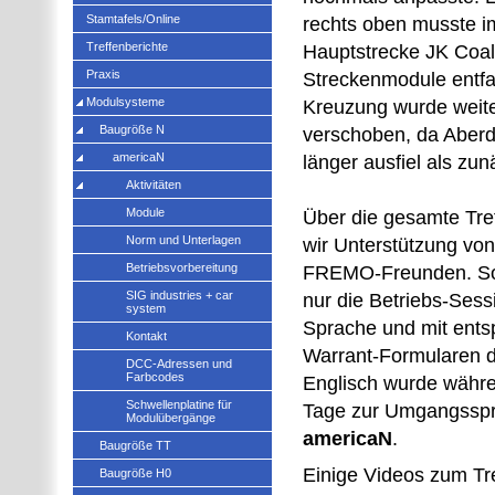
Stamtafels/Online
rechts oben musste im
Treffenberichte
Hauptstrecke JK Coal
Praxis
Streckenmodule entfal
Modulsysteme
Kreuzung wurde weit
Baugröße N
verschoben, da Aberd
americaN
länger ausfiel als zun
Aktivitäten
Module
Über die gesamte Tre
Norm und Unterlagen
wir Unterstützung vo
Betriebsvorbereitung
FREMO-Freunden. Som
SIG industries + car
nur die Betriebs-Sess
system
Sprache und mit ent
Kontakt
Warrant-Formularen d
DCC-Adressen und
Farbcodes
Englisch wurde währe
Schwellenplatine für
Tage zur Umgangsspr
Modulübergänge
americaN
.
Baugröße TT
Einige Videos zum Tre
Baugröße H0