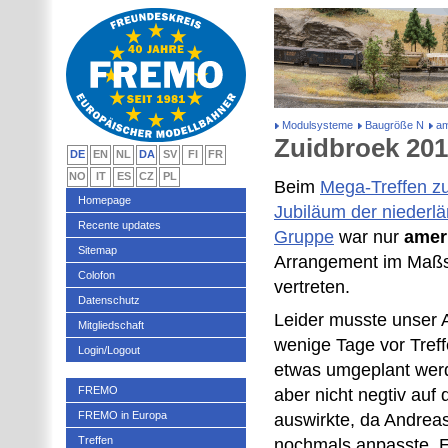
Modulsysteme
Baugröße N
am
Zuidbroek 20
DE
EN
NL
DA
SV
FI
FR
NO
IT
ES
CZ
PL
Beim
Mega-Treffen z
Homepage
Jubiläum der nieder
Recente updates
Gruppe
war nur
amer
Sitemap
Arrangement im Maßs
Colofon
vertreten.
Datenschutz
Leider musste unser
Mitgliedschaft
wenige Tage vor Tref
Login/Logout
etwas umgeplant wer
FREMO
aber nicht negtiv auf
FREMO in Europa
auswirkte, da Andreas
Treffen
nochmals anpasste. 