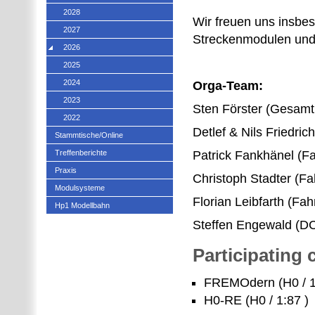
2028
Wir freuen uns insbes
2027
Streckenmodulen und 
2026
2025
2024
Orga-Team:
2023
Sten Förster (Gesamtk
2022
Detlef & Nils Friedri
Stammtische/Online
Treffenberichte
Patrick Fankhänel (F
Praxis
Christoph Stadter (Fa
Modulsysteme
Florian Leibfarth (Fah
Hp1 Modellbahn
Steffen Engewald (D
Participating
FREMOdern (H0 / 1
H0-RE (H0 / 1:87 )