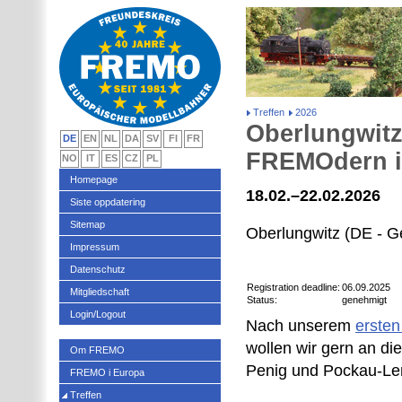
Treffen
2026
Oberlungwitz
DE
EN
NL
DA
SV
FI
FR
FREMOdern i
NO
IT
ES
CZ
PL
Homepage
18.02.–22.02.2026
Siste oppdatering
Sitemap
Oberlungwitz (DE - 
Impressum
Datenschutz
Registration deadline:
06.09.2025
Mitgliedschaft
Status:
genehmigt
Login/Logout
Nach unserem
ersten
wollen wir gern an di
Om FREMO
Penig und Pockau-Len
FREMO i Europa
Treffen