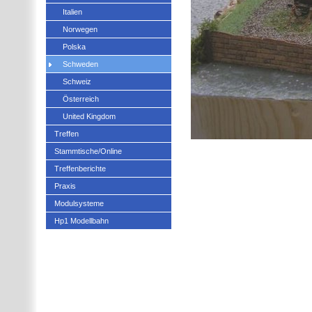
Italien
Norwegen
Polska
Schweden
Schweiz
Österreich
United Kingdom
Treffen
Stammtische/Online
Treffenberichte
Praxis
Modulsysteme
Hp1 Modellbahn