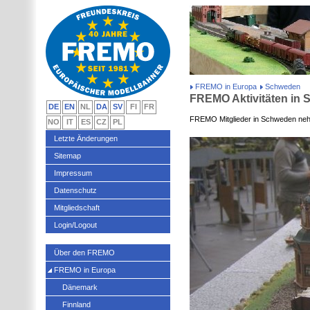
FREMO in Europa
Schweden
FREMO Aktivitäten in
DE
EN
NL
DA
SV
FI
FR
FREMO Mitglieder in Schweden neh
NO
IT
ES
CZ
PL
Letzte Änderungen
Sitemap
Impressum
Datenschutz
Mitgliedschaft
Login/Logout
Über den FREMO
FREMO in Europa
Dänemark
Finnland