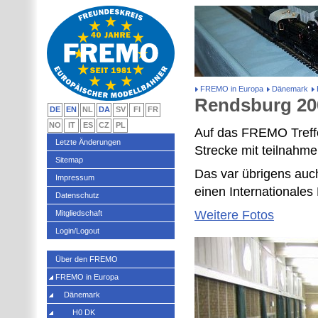
FREMO in Europa
Dänemark
Rendsburg 20
DE
EN
NL
DA
SV
FI
FR
NO
IT
ES
CZ
PL
Auf das FREMO Treffe
Letzte Änderungen
Strecke mit teilnah
Sitemap
Das var übrigens auc
Impressum
einen Internationale
Datenschutz
Weitere Fotos
Mitgliedschaft
Login/Logout
Über den FREMO
FREMO in Europa
Dänemark
H0 DK