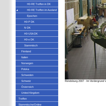
H0-RE Treffen in DK
H0-RE Treffen im Ausland
Epochen
H0-P DK
N-DK
H0-USA DK
H0-e DK
Stammtisch
Finnland
Italien
Norwegen
Polska
Schweden
Schweiz
Rendsburg 2007 - Im Vordergrund Va
Österreich
United Kingdom
Treffen
Stammtische/Online