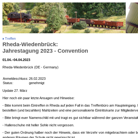
Treffen
Rheda-Wiedenbrück:
Jahrestagung 2023 - Convention
01.04.–04.04.2023
Rheda-Wiedenbrück (DE - Germany)
Anmeldeschluss:
26.02.2023
Status:
genehmigt
Update 27. März
Hier noch ein paar letzte Ansagen und Hinweise:
- Bitte kommt beim Eintreffen in Rheda auf jeden Fall in das Treffenbüro am Haupteingang. D
bestellten (und bezahlten) Mahlzeiten und eine personalisierte Eintrittskarte zur Mitglie
- Bitte bringt euer Namenschild mit und tragt es gut sichtbar während der ganzen Veranstal
- Hallenschuhe mit heller Sohle nicht vergessen.
- Der guten Ordnung halber noch der Hinweis, dass ein Verzehr von mitgebrachtem oder be
anderen Räumen der Schule nicht gewünscht ist.