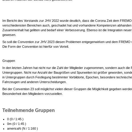
Im Bericht des Vorstands zur JHV 2022 wurde deutlich, dass die Corona Zeit dem FREMO,
verschiedensten Bereichen auch, geschadet hat und vorhandene Kompetenzen abhanden 
Zusammenhalt hat gelitten und bedarf einer Verbesserung. Ebenso ist die Integration neuer
gewesen.
So soll die Convention zur JHV 2023 diesen Problemen entgegenwirken und dem FREMO 
Die Form der Convention ist hierfür von Vorteil.
Gruppen
In den letzten Jahren hat nicht nur die Zahl der Mitglieder zugenommen, sondern auch die 
Untergruppen. Nicht nur Anzahl der Baugrößen und Spurweiten ist größer geworden, sonde
in Untergruppen durch Festlegung bestimmter Vorbildorte, Epochen, besondere technisch
Fahrzeugen und anderen Unterscheidungen.
Bei der Convention 23 soll möglichst vielen dieser Gruppen die Möglichkeit gegeben werden,
Besonderheit den Mitgliedern vorzustellen.
Teilnehmende Gruppen
0 (0 / 1:45 )
0m (0 / 1:45 )
americaN (N / 1:160 )