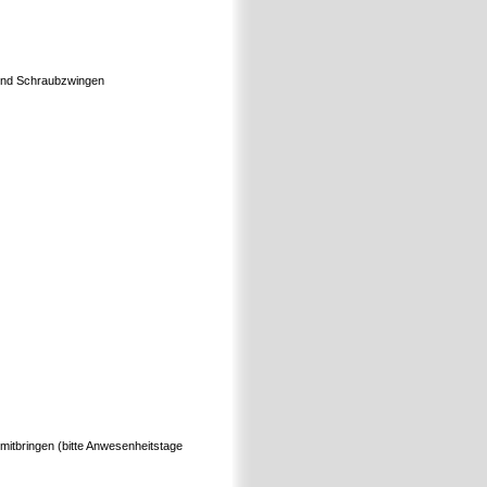
und Schraubzwingen
mitbringen (bitte Anwesenheitstage