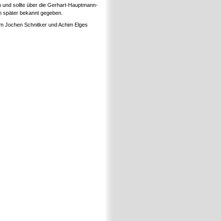
n und sollte über die Gerhart-Hauptmann-
och später bekannt gegeben.
m Jochen Schnitker und Achim Elges