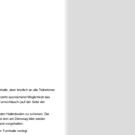
le, aber letztlich an alle Teilnehmer.
esteht ausreichend Möglichkeit das
urnschlauch (auf der Seite der
 den Hallenboden zu schonen. Die
 dort am Dienstag bitte wieder
and vorgehalten.
 Turnhalle verlegt.