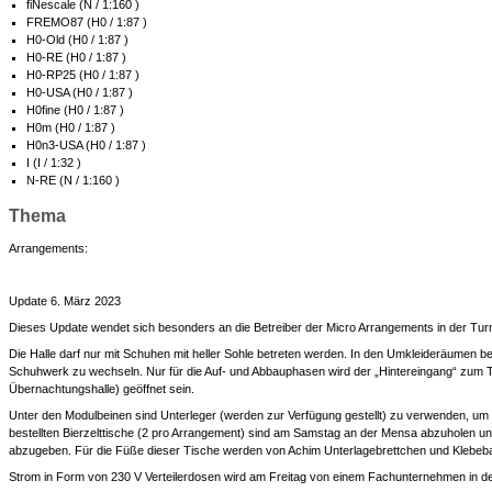
fiNescale (N / 1:160 )
FREMO87 (H0 / 1:87 )
H0-Old (H0 / 1:87 )
H0-RE (H0 / 1:87 )
H0-RP25 (H0 / 1:87 )
H0-USA (H0 / 1:87 )
H0fine (H0 / 1:87 )
H0m (H0 / 1:87 )
H0n3-USA (H0 / 1:87 )
I (I / 1:32 )
N-RE (N / 1:160 )
Thema
Arrangements:
Update 6. März 2023
Dieses Update wendet sich besonders an die Betreiber der Micro Arrangements in der Turnhal
Die Halle darf nur mit Schuhen mit heller Sohle betreten werden. In den Umkleideräumen b
Schuhwerk zu wechseln. Nur für die Auf- und Abbauphasen wird der „Hintereingang“ zum T
Übernachtungshalle) geöffnet sein.
Unter den Modulbeinen sind Unterleger (werden zur Verfügung gestellt) zu verwenden, um
bestellten Bierzelttische (2 pro Arrangement) sind am Samstag an der Mensa abzuholen und
abzugeben. Für die Füße dieser Tische werden von Achim Unterlagebrettchen und Klebeb
Strom in Form von 230 V Verteilerdosen wird am Freitag von einem Fachunternehmen in der