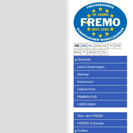
DE
EN
NL
DA
SV
FI
FR
NO
IT
ES
CZ
PL
Startseite
Letzte Änderungen
Sitemap
Impressum
Datenschutz
Mitgliedschaft
Login/Logout
Über den FREMO
FREMO in Europa
Treffen