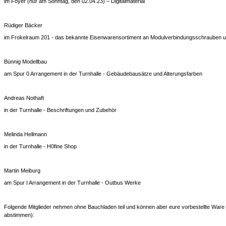
im Foyer (nur am Sonntag, den 02.04.23) – Digitalmaterial
Rüdiger Bäcker
im Frokelraum 201 - das bekannte Eisenwarensortiment an Modulverbindungsschrauben 
Bünnig Modellbau
am Spur 0 Arrangement in der Turnhalle - Gebäudebausätze und Alterungsfarben
Andreas Nothaft
in der Turnhalle - Beschriftungen und Zubehör
Melinda Hellmann
in der Turnhalle - H0fine Shop
Martin Meiburg
am Spur I Arrangement in der Turnhalle - Outbus Werke
Folgende Mitglieder nehmen ohne Bauchladen teil und können aber eure vorbestellte Ware 
abstimmen):