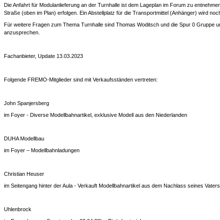
Die Anfahrt für Modulanlieferung an der Turnhalle ist dem Lageplan im Forum zu entnehme
Straße (oben im Plan) erfolgen. Ein Abstellplatz für die Transportmittel (Anhänger) wird n
Für weitere Fragen zum Thema Turnhalle sind Thomas Woditsch und die Spur 0 Gruppe u
anzusprechen.
Fachanbieter, Update 13.03.2023
Folgende FREMO-Mitglieder sind mit Verkaufsständen vertreten:
John Spanjersberg
im Foyer - Diverse Modellbahnartikel, exklusive Modell aus den Niederlanden
DUHA Modellbau
im Foyer – Modellbahnladungen
Christian Heuser
im Seitengang hinter der Aula - Verkauft Modellbahnartikel aus dem Nachlass seines Vaters
Uhlenbrock