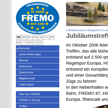
Modulsysteme
Baugröße N
am
Jubiläumstref
DE
EN
NL
DA
SV
FI
FR
NO
IT
ES
CZ
PL
Im Oktober 2006 feie
Startseite
Treffen, das alle bis
Letzte Änderungen
entstand auf 2.500 
Sitemap
Regelspur Europa, H
Impressum
entstand ein europäis
Datenschutz
und einer Gesamtläng
Mitgliedschaft
Züge zu fahren!
Login/Logout
In den Nebenhallen 
Bahn, FREMO 87, H0f
Über den FREMO
Europa, fiNescale und
FREMO in Europa
Treffen