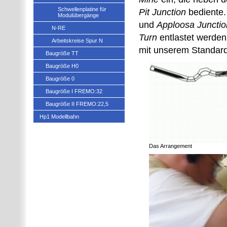
Schwellenplatine für
Pit Junction
bediente.
Modulübergänge
und
Apploosa Junctio
N-RE
Turn
entlastet werden
Arbeitskreise Spur N
mit unserem Standar
Baugröße TT
Baugröße H0
Baugröße 0
Baugröße I FREMO:32
Baugröße II FREMO:22,5
Hp1 Modellbahn
Das Arrangement