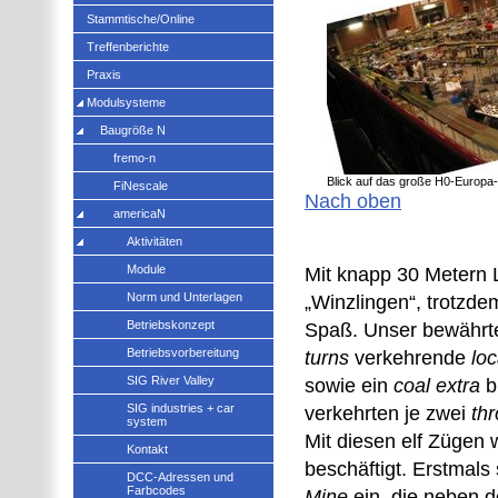
Stammtische/Online
Treffenberichte
Praxis
Modulsysteme
Baugröße N
fremo-n
Blick auf das große H0-Europa
FiNescale
Nach oben
americaN
Aktivitäten
Module
Mit knapp 30 Metern 
Norm und Unterlagen
„Winzlingen“, trotzde
Betriebskonzept
Spaß. Unser bewährte
Betriebsvorbereitung
turns
verkehrende
loc
SIG River Valley
sowie ein
coal extra
b
SIG industries + car
verkehrten je zwei
thr
system
Mit diesen elf Zügen 
Kontakt
beschäftigt. Erstmals 
DCC-Adressen und
Farbcodes
Mine
ein, die neben 