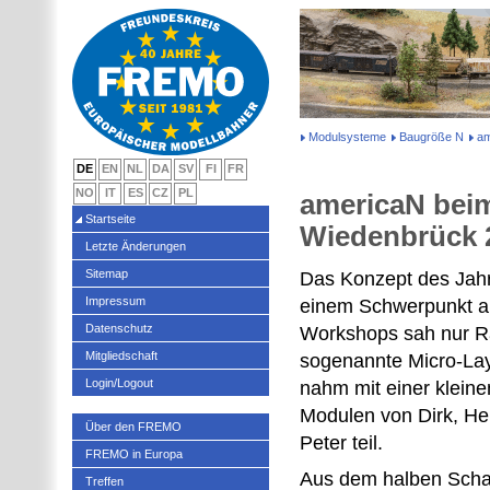
Modulsysteme
Baugröße N
am
DE
EN
NL
DA
SV
FI
FR
NO
IT
ES
CZ
PL
americaN bei
Startseite
Wiedenbrück 
Letzte Änderungen
Sitemap
Das Konzept des Jahr
Impressum
einem Schwerpunkt a
Datenschutz
Workshops sah nur R
Mitgliedschaft
sogenannte Micro-Lay
Login/Logout
nahm mit einer klein
Modulen von Dirk, He
Über den FREMO
Peter teil.
FREMO in Europa
Aus dem halben Scha
Treffen