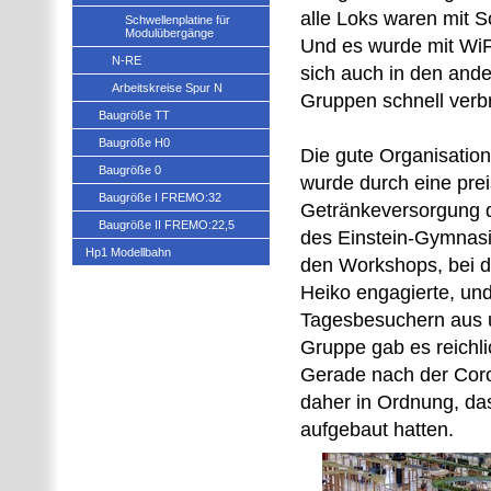
alle Loks waren mit 
Schwellenplatine für
Modulübergänge
Und es wurde mit WiFr
N-RE
sich auch in den and
Arbeitskreise Spur N
Gruppen schnell verbr
Baugröße TT
Baugröße H0
Die gute Organisation
Baugröße 0
wurde durch eine pre
Baugröße I FREMO:32
Getränkeversorgung d
Baugröße II FREMO:22,5
des Einstein-Gymnasi
Hp1 Modellbahn
den Workshops, bei d
Heiko engagierte, un
Tagesbesuchern aus 
Gruppe gab es reichli
Gerade nach der Coro
daher in Ordnung, das
aufgebaut hatten.