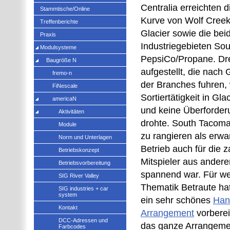
Centralia erreichten 
Stammtische/Online
Kurve von Wolf Cree
Treffenberichte
Glacier sowie die bei
Praxis
Industriegebieten So
Modulsysteme
PepsiCo/Propane. Dr
Baugröße N
aufgestellt, die nach 
fremo-n
der Branches fuhren,
FiNescale
Sortiertätigkeit in Gl
americaN
und keine Überforder
Aktivitäten
drohte. South Tacoma 
Module
zu rangieren als erwa
Norm und Unterlagen
Betrieb auch für die z
Betriebskonzept
Mitspieler aus ander
Betriebsvorbereitung
spannend war. Für we
SIG River Valley
Thematik Betraute ha
SIG industries + car
system
ein sehr schönes
Han
Kontakt
Arrangement
vorberei
DCC-Adressen und
das ganze Arrangemen
Farbcodes