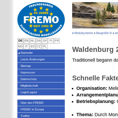
Modulsysteme
Baugröße N
am
DE
EN
NL
DA
SV
FI
FR
NO
IT
ES
CZ
PL
Waldenburg 
Startseite
Traditionell begann 
Letzte Änderungen
Sitemap
Impressum
Schnelle Fakt
Datenschutz
Mitgliedschaft
Organisation:
Meli
Login/Logout
Arrangementplan
Betriebsplanung:
G
Über den FREMO
FREMO in Europa
Thema:
Durch Monta
Treffen