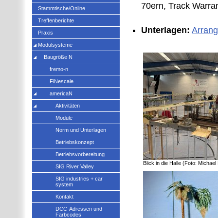
70ern, Track Warran
Stammtische/Online
Treffenberichte
Unterlagen:
Arrang
Praxis
Modulsysteme
Baugröße N
fremo-n
FiNescale
americaN
Aktivitäten
Module
Norm und Unterlagen
Betriebskonzept
Betriebsvorbereitung
Blick in die Halle (Foto: Michae
SIG River Valley
SIG industries + car
system
Kontakt
DCC-Adressen und
Farbcodes