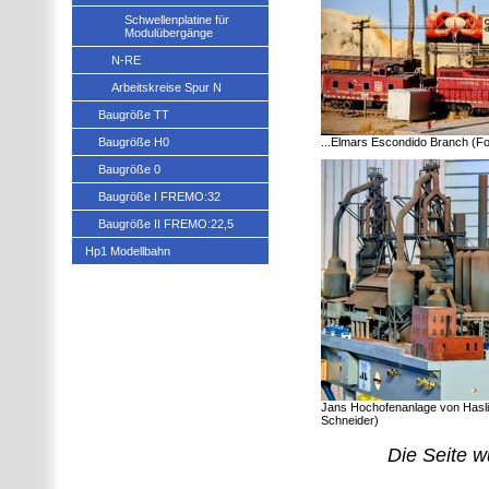
Schwellenplatine für
Modulübergänge
N-RE
Arbeitskreise Spur N
Baugröße TT
Baugröße H0
...Elmars Escondido Branch (Fo
Baugröße 0
Baugröße I FREMO:32
Baugröße II FREMO:22,5
Hp1 Modellbahn
Jans Hochofenanlage von Hasli
Schneider)
Die Seite w