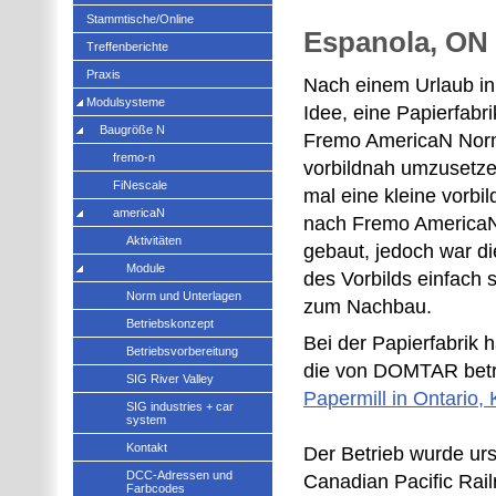
Stammtische/Online
Espanola, ON 
Treffenberichte
Praxis
Nach einem Urlaub i
Modulsysteme
Idee, eine Papierfabr
Baugröße N
Fremo AmericaN Norm
fremo-n
vorbildnah umzusetze
FiNescale
mal eine kleine vorbil
americaN
nach Fremo AmericaN
Aktivitäten
gebaut, jedoch war di
Module
des Vorbilds einfach 
Norm und Unterlagen
zum Nachbau.
Betriebskonzept
Bei der Papierfabrik 
Betriebsvorbereitung
die von DOMTAR bet
SIG River Valley
Papermill in Ontario,
SIG industries + car
system
Kontakt
Der Betrieb wurde urs
DCC-Adressen und
Canadian Pacific Rail
Farbcodes