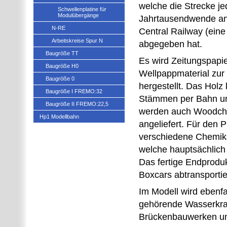
welche die Strecke j
Schwellenplatine für
Modulübergänge
Jahrtausendwende an
N-RE
Central Railway (ein
Arbeitskreise Spur N
abgegeben hat.
Baugröße TT
Es wird Zeitungspapi
Baugröße H0
Wellpappmaterial zur
Baugröße 0
hergestellt. Das Hol
Baugröße I FREMO:32
Stämmen per Bahn u
Baugröße II FREMO:22,5
werden auch Woodchi
Hp1 Modellbahn
angeliefert. Für den 
verschiedene Chemika
welche hauptsächlic
Das fertige Endproduk
Boxcars abtransportie
Im Modell wird ebenfa
gehörende Wasserkra
Brückenbauwerken um