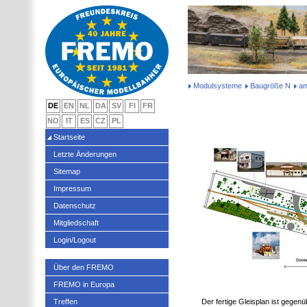
Modulsysteme
Baugröße N
am
DE
EN
NL
DA
SV
FI
FR
NO
IT
ES
CZ
PL
Startseite
Letzte Änderungen
Sitemap
Impressum
Datenschutz
Mitgliedschaft
Login/Logout
Über den FREMO
FREMO in Europa
Treffen
Der fertige Gleisplan ist gegenü