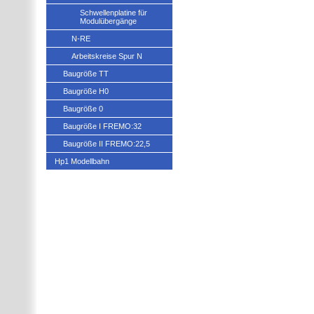
Schwellenplatine für
Modulübergänge
N-RE
Arbeitskreise Spur N
Baugröße TT
Baugröße H0
Baugröße 0
Baugröße I FREMO:32
Baugröße II FREMO:22,5
Hp1 Modellbahn