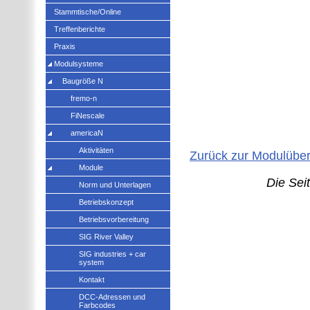
Stammtische/Online
Treffenberichte
Praxis
Modulsysteme
Baugröße N
fremo-n
FiNescale
americaN
Aktivitäten
Zurück zur Modulüber
Module
Die Sei
Norm und Unterlagen
Betriebskonzept
Betriebsvorbereitung
SIG River Valley
SIG industries + car
system
Kontakt
DCC-Adressen und
Farbcodes