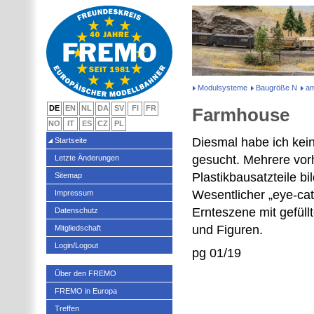
Modulsysteme
Baugröße N
am
DE
EN
NL
DA
SV
FI
FR
Farmhouse
NO
IT
ES
CZ
PL
Diesmal habe ich kein
Startseite
gesucht. Mehrere vo
Letzte Änderungen
Plastikbausatzteile b
Sitemap
Wesentlicher „eye-cat
Impressum
Ernteszene mit gefül
Datenschutz
und Figuren.
Mitgliedschaft
Login/Logout
pg 01/19
Über den FREMO
FREMO in Europa
Treffen