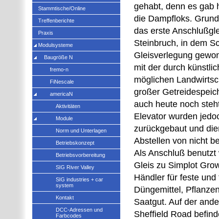
gehabt, denn es gab h
Stammtische/Online
die Dampfloks. Grund 
Treffenberichte
das erste Anschlußgle
Praxis
Steinbruch, in dem Sc
Modulsysteme
Gleisverlegung gewon
Baugröße N
mit der durch künstl
fremo-n
möglichen Landwirtsch
FiNescale
großer Getreidespeic
americaN
auch heute noch steh
Aktivitäten
Elevator wurden jedo
Module
zurückgebaut und di
Norm und Unterlagen
Abstellen von nicht b
Betriebskonzept
Als Anschluß benutzt 
Betriebsvorbereitung
Gleis zu Simplot Grow
SIG River Valley
Händler für feste und 
SIG industries + car
system
Düngemittel, Pflanzen
Kontakt
Saatgut. Auf der ande
DCC-Adressen und
Sheffield Road befinde
Farbcodes