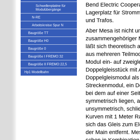
Bend Electric Coopera
Schwellenplatine für
Modulübergänge
Lagerplatz für Stromm
N-RE
und Trafos.
Arbeitskreise Spur N
Aber Mesa ist nicht un
Baugröße TT
zusammengehöriger 
Baugröße H0
läßt sich theoretisch
Baugröße 0
aus mehreren Teilmod
Baugröße I FREMO:32
Modul ein- auf zweigle
Baugröße II FREMO:22,5
Doppelgleisstück mit 
Hp1 Modellbahn
Doppelgleismodul als
Streckenmodul, ein D
bei dem auf einer Sei
symmetrisch liegen, 
unsymmetrisch, schli
Kurven mit 1 Meter R
sich das Gleis zum E
der Main entfernt. M