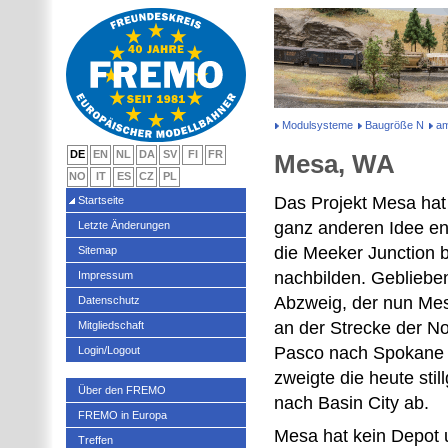
Modulsysteme
Baugröße N
am
DE
EN
NL
DA
SV
FI
FR
Mesa, WA
NO
IT
ES
CZ
PL
Das Projekt Mesa hat 
Startseite
ganz anderen Idee ent
Letzte Änderungen
die Meeker Junction 
Sitemap
nachbilden. Geblieben
Impressum
Abzweig, der nun Me
Datenschutz
an der Strecke der No
Mitgliedschaft
Pasco nach Spokane w
Login/Logout
zweigte die heute stil
Über den FREMO
nach Basin City ab.
FREMO in Europa
Mesa hat kein Depot 
Treffen