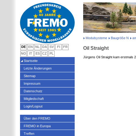
Modulsysteme
Baugröße N
am
DE
EN
NL
DA
SV
FI
FR
Oil Straight
NO
IT
ES
CZ
PL
Jürgens Oil Straight kam erstmals 2
Startseite
Letzte Änderungen
Sitemap
Impressum
Datenschutz
Mitgliedschaft
Login/Logout
Über den FREMO
FREMO in Europa
Treffen