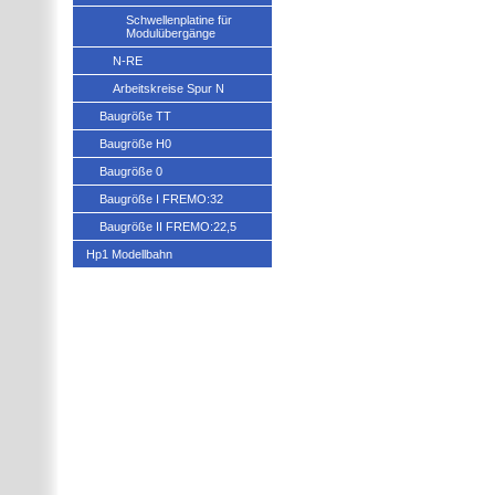
Schwellenplatine für
Modulübergänge
N-RE
Arbeitskreise Spur N
Baugröße TT
Baugröße H0
Baugröße 0
Baugröße I FREMO:32
Baugröße II FREMO:22,5
Hp1 Modellbahn