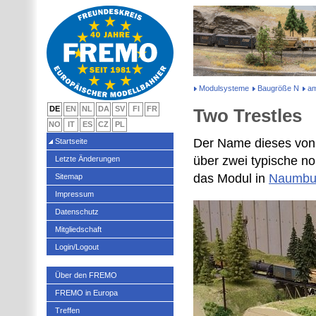
Modulsysteme
Baugröße N
am
DE
EN
NL
DA
SV
FI
FR
Two Trestles
NO
IT
ES
CZ
PL
Der Name dieses von 
Startseite
über zwei typische n
Letzte Änderungen
das Modul in
Naumbu
Sitemap
Impressum
Datenschutz
Mitgliedschaft
Login/Logout
Über den FREMO
FREMO in Europa
Treffen