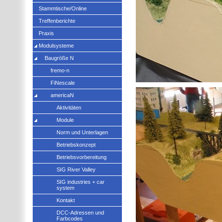
Stammtische/Online
Treffenberichte
Praxis
Modulsysteme
Baugröße N
fremo-n
FiNescale
americaN
Aktivitäten
Module
Norm und Unterlagen
Betriebskonzept
Betriebsvorbereitung
SIG River Valley
SIG industries + car
system
Kontakt
DCC-Adressen und
Farbcodes