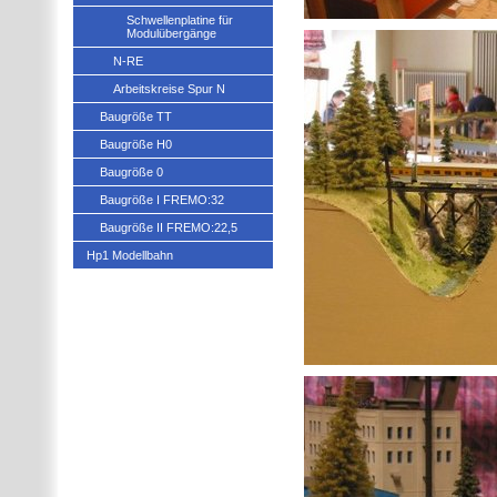
Schwellenplatine für
Modulübergänge
N-RE
Arbeitskreise Spur N
Baugröße TT
Baugröße H0
Baugröße 0
Baugröße I FREMO:32
Baugröße II FREMO:22,5
Hp1 Modellbahn